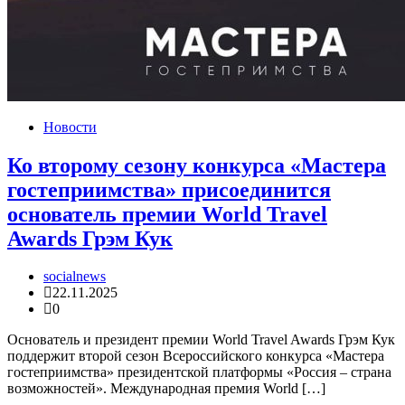
Новости
Ко второму сезону конкурса «Мастера
гостеприимства» присоединится
основатель премии World Travel
Awards Грэм Кук
socialnews
22.11.2025
0
Основатель и президент премии World Travel Awards Грэм Кук
поддержит второй сезон Всероссийского конкурса «Мастера
гостеприимства» президентской платформы «Россия – страна
возможностей». Международная премия World […]