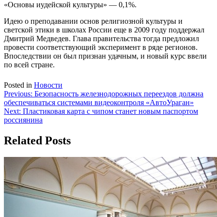
«Основы иудейской культуры» — 0,1%.
Идею о преподавании основ религиозной культуры и
светской этики в школах России еще в 2009 году поддержал
Дмитрий Медведев. Глава правительства тогда предложил
провести соответствующий эксперимент в ряде регионов.
Впоследствии он был признан удачным, и новый курс ввели
по всей стране.
Posted in
Новости
Навигация
Previous:
Безопасность железнодорожных переездов должна
обеспечиваться системами видеоконтроля «АвтоУраган»
по
Next:
Пластиковая карта с чипом станет новым паспортом
записям
россиянина
Related Posts