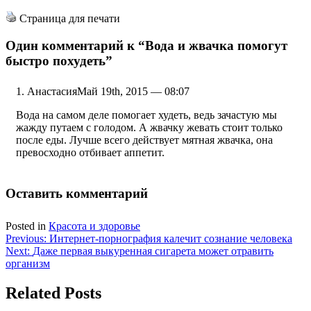
Страница для печати
Один комментарий к
“Вода и жвачка помогут
быстро похудеть”
Анастасия
Май 19th, 2015 — 08:07
Вода на самом деле помогает худеть, ведь зачастую мы
жажду путаем с голодом. А жвачку жевать стоит только
после еды. Лучше всего действует мятная жвачка, она
превосходно отбивает аппетит.
Оставить комментарий
Posted in
Красота и здоровье
Навигация
Previous:
Интернет-порнография калечит сознание человека
Next:
Даже первая выкуренная сигарета может отравить
по
организм
записям
Related Posts