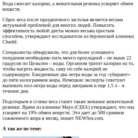
Вода сжигает калории, а жевательная резинка ускоряет обмен
веществ.
Сброс веса после праздничного застолья является весьма
актуальной проблемой для многих людей. Повысить
эффективность любой диеты можно весьма простым
способом, утверждают исследователи из берлинской клиники
Charité.
Специалисты обнаружили, что для более успешного
похудения необходимо пить много прохладной – не выше 22
градусов по Цельсию – воды. Организм тратит калории на то,
чтобы нагреть жидкость, саму по себе калорий не
содержащую. Ежедневные два литра воды за год «убирают»
до пяти килограммов жира. Немецкие эксперты советуют
выпивать пол-литра воды перед завтраком и еще 1,5 л – в
течение дня.
Подспорьем в сгонке веса станет также жевание жевательной
резинки. Врачи из клиники Mayo (США) утверждают, что она
ускоряет на 19% обмен веществ. Это дает до 500 граммов
сожженного жира в месяц, пишет NEWSru.com.
А так же по теме: