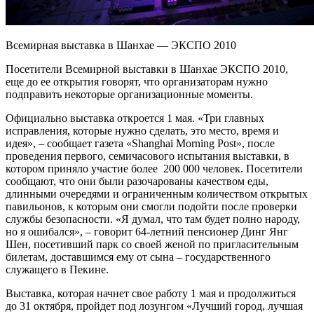
Всемирная выставка в Шанхае — ЭКСПО 2010
Посетители Всемирной выставки в Шанхае ЭКСПО 2010,
еще до ее открытия говорят, что организаторам нужно
подправить некоторые организационные моменты.
Официально выставка откроется 1 мая. «Три главных
исправления, которые нужно сделать, это место, время и
идея», – сообщает газета «Shanghai Morning Post», после
проведения первого, семичасового испытания выставки, в
котором приняло участие более 200 000 человек. Посетители
сообщают, что они были разочарованы качеством еды,
длинными очередями и ограниченным количеством открытых
павильонов, к которым они смогли подойти после проверки
службы безопасности. «Я думал, что там будет полно народу,
но я ошибался», – говорит 64-летний пенсионер Динг Янг
Шен, посетивший парк со своей женой по пригласительным
билетам, доставшимся ему от сына – государственного
служащего в Пекине.
Выставка, которая начнет свое работу 1 мая и продолжиться
до 31 октября, пройдет под лозунгом «Лучший город, лучшая