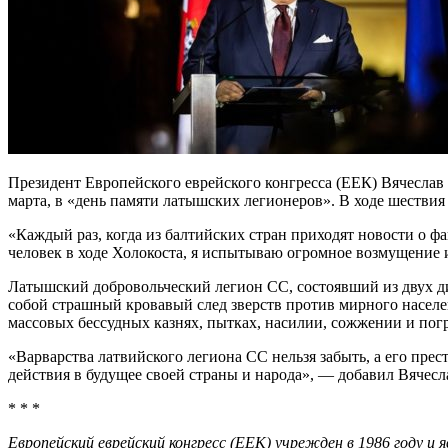
Президент Европейского еврейского конгресса (ЕЕК) Вячесла
марта, в «день памяти латышских легионеров». В ходе шеств
«Каждый раз, когда из балтийских стран приходят новости о 
человек в ходе Холокоста, я испытываю огромное возмущение 
Латышский добровольческий легион СС, состоявший из двух див
собой страшный кровавый след зверств против мирного насел
массовых бессудных казнях, пытках, насилии, сожжении и пог
«Варварства латвийского легиона СС нельзя забыть, а его пре
действия в будущее своей страны и народа», — добавил Вячес
* * *
Европейский еврейский конгресс (ЕЕК) учрежден в 1986 году 