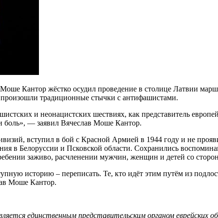
в Моше Кантор жёстко осудил проведение в столице Латвии мар
ия произошли традиционные стычки с антифашистами.
фашистских и неонацистских шествиях, как представитель европ
и боль», — заявил Вячеслав Моше Кантор.
изий, вступил в бой с Красной Армией в 1944 году и не проявил
ения в Белоруссии и Псковской области. Сохранились воспомин
ребении заживо, расчленении мужчин, женщин и детей со сторон
ступную историю – переписать. Те, кто идёт этим путём из подл
лав Моше Кантор.
и является единственным представительским органом еврейских 