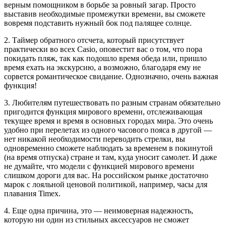
верным помощником в борьбе за ровный загар. Просто
выставив необходимые промежутки времени, вы сможете
вовремя подставить нужный бок под палящее солнце.
2. Таймер обратного отсчета, который присутствует
практически во всех Casio, оповестит вас о том, что пора
покидать пляж, так как подошло время обеда или, пришло
время ехать на экскурсию, а возможно, благодаря ему не
сорвется романтическое свидание. Однозначно, очень важная
функция!
3. Любителям путешествовать по разным странам обязательно
пригодится функция мирового времени, отслеживающая
текущее время и время в основных городах мира. Это очень
удобно при перелетах из одного часового пояса в другой —
нет никакой необходимости переводить стрелки, вы
одновременно сможете наблюдать за временем в покинутой
(на время отпуска) стране и там, куда уносит самолет. И даже
не думайте, что модели с функцией мирового времени
слишком дороги для вас. На российском рынке достаточно
марок с лояльной ценовой политикой, например, часы для
плавания Timex.
4. Еще одна причина, это — неимоверная надежность,
которую ни один из стильных аксессуаров не сможет