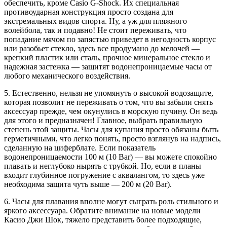
обеспечить, кроме Casio G-Shock. Их специальная
противоударная конструкция просто создана для
экстремальных видов спорта. Ну, а уж для пляжного
волейбола, так и подавно! Не стоит переживать, что
попадание мячом по запястью приведет в негодность корпус
или разобьет стекло, здесь все продумано до мелочей —
крепкий пластик или сталь, прочное минеральное стекло и
надежная застежка — защитят водонепроницаемые часы от
любого механического воздействия.
5. Естественно, нельзя не упомянуть о высокой водозащите,
которая позволит не переживать о том, что вы забыли снять
аксессуар прежде, чем окунулись в морскую пучину. Он ведь
для этого и предназначен! Главное, выбрать правильную
степень этой защиты. Часы для купания просто обязаны быть
герметичными, что легко понять, просто взглянув на надпись,
сделанную на циферблате. Если показатель
водонепроницаемости 100 м (10 Bar) — вы можете спокойно
плавать и неглубоко нырять с трубкой. Но, если в планы
входит глубинное погружение с аквалангом, то здесь уже
необходима защита чуть выше — 200 м (20 Bar).
6. Часы для плавания вполне могут сыграть роль стильного и
яркого аксессуара. Обратите внимание на новые модели
Касио Джи Шок, тяжело представить более подходящие,