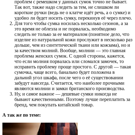
проблем с ремешком у данных сумок точно не бывает.
Так вот, также надо следить за тем, не слишком ли
короткие ручки (ведь не о клатче идёт речь, а о сумке) и
удобно ли будет носить сумку, перекинув её через плечо.
Для того чтобы сумка носилась несколько сезонов, а за
это время не облезла и не порвалась, необходимо
следить не только за ее материалом (понятное дело, что
изделие из натуральной кожи прослужит в несколько раз
дольше, чем из синтетической ткани или кожзама), но и
за качеством молний. Вообще, молнии — это главная
проблема женских сумок. С одной стороны, кажется,
что если молния порвалась или сломался замочек, то
исправить проблему проще простого. С другой — такая
сумочка, чаще всего, банально будет положена в
дальний угол шкафа, после чего о её существовании
забудут навсегда. Считается, что наиболее прочными
являются молнии и замки британского производства.
Ну, и самое важное — дешевые сумки никогда не
бывают качественными. Поэтому лучше переплатить за
бренд, чем покупать китайский товар.
А так же по теме: