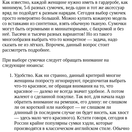
Как известно, каждой женщине нужно иметь в гардеробе, как
минимум, 5-6 разных сумочек, ведь один и тот же аксессуар
вряд ли подойдет к разным нарядам. Сегодня выбор сумочек
просто невероятно большой. Можно купить кожаную модель
со вставками из синтетики, взять обычную тканую. Сумочки
могут быть огромными и миниатюрными, с бахромой и без
неё. Тысячи и тысячи разных вариантов! Но из такого
многообразия выбрать что-то конкретное — задача, надо
сказать не из лёгких. Впрочем, данный вопрос стоит
рассмотреть подробнее.
При выборе сумочки следует обращать внимание на
следующие нюансы:
Удобство. Как ни странно, данный критерий многие
женщины попросту игнорируют, предпочитая выбрать
что-то красивое, не обращая внимания на то, что
красивое — далеко не всегда значит удобное. А потом
жалеют о сделанной покупке. Так вот, для начала надо
обратить внимание на ремешок, его длину: не слишком
ли он короткий или наоборот — не слишком ли
длинный (в последнем случае он будет висеть, как хвост
— здесь мало чего красивого). Кстати говоря, сегодня в
России крайне популярны сумки хэдли, которые
производятся в классическом английском стиле. Обычно