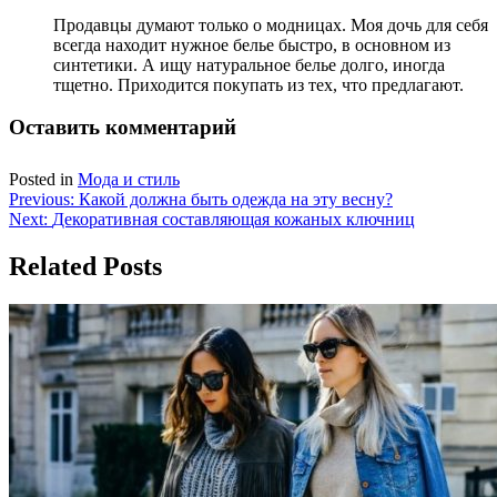
Продавцы думают только о модницах. Моя дочь для себя
всегда находит нужное белье быстро, в основном из
синтетики. А ищу натуральное белье долго, иногда
тщетно. Приходится покупать из тех, что предлагают.
Оставить комментарий
Posted in
Мода и стиль
Навигация
Previous:
Какой должна быть одежда на эту весну?
Next:
Декоративная составляющая кожаных ключниц
по
записям
Related Posts