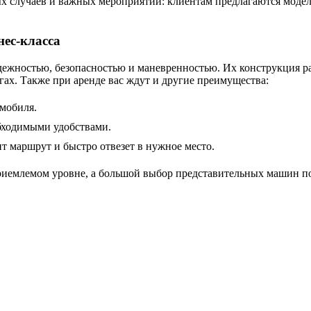
ых случаев и важных мероприятий: клиентам предлагаются модел
нес-класса
ежностью, безопасностью и маневренностью. Их конструкция ра
ах. Также при аренде вас ждут и другие преимущества:
омобиля.
бходимыми удобствами.
т маршрут и быстро отвезет в нужное место.
риемлемом уровне, а большой выбор представительных машин по