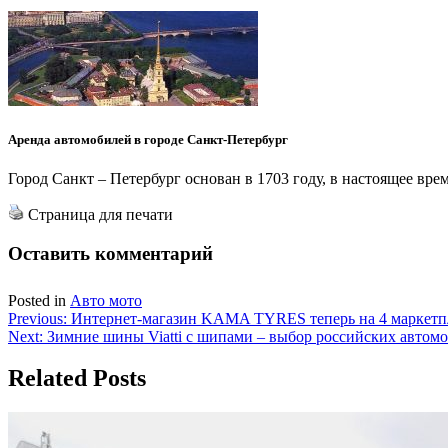
Аренда автомобилей в городе Санкт-Петербург
Город Санкт – Петербург основан в 1703 году, в настоящее врем
Страница для печати
Оставить комментарий
Posted in
Авто мото
Навигация
Previous:
Интернет-магазин KAMA TYRES теперь на 4 маркетп
Next:
Зимние шины Viatti с шипами – выбор российских автом
по
записям
Related Posts