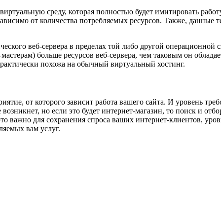
виртуальную среду, которая полностью будет имитировать работу
езависимо от количества потребляемых ресурсов. Также, данные 
зического веб-сервера в пределах той либо другой операционной
мастерам) больше ресурсов веб-сервера, чем таковым он обладает
 практически похожа на обычный виртуальный хостинг.
ятие, от которого зависит работа вашего сайта. И уровень требо
 возникнет, но если это будет интернет-магазин, то поиск и от
 это важно для сохранения спроса ваших интернет-клиентов, уро
ляемых вам услуг.