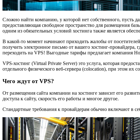
Сложно найти компанию, у которой нет собственного, пусть да
предоставляющая свободное пространство для размещения базы 
одним из обязательных условий хостинга также является обесп
В какой-то момент начинают приходить жалобы от посетителей (
получить электронное письмо от вашего хостинг-провайдера, где
переходить на VPS! Выгодные тарифы предлагает компания HostZea
VPS-хостинг (Virtual Private Server) это услуга, которая пре
отдельного физического веб-сервера (colocation), при этом их 
Чего ждут от VPS?
От размещения сайта компании на хостинге зависит его развит
доступа к сайту, скорость его работы и многое другое.
Стандартные требования к провайдерам обычно включают в себ