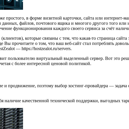
же простого, в форме визитной карточки, сайта или интернет-ма
данных, файлов, почтового ящика и многого другого того или и
ечение функционирования каждого своего сервиса за счёт налич
клиентов), которые связаны с тем, что какая-то страница сайта
 Вы прочитаете о том, что ваш веб-сайт стал потреблять довольн
lot — https://hostzealot.ru/servers.
доставит пользователю виртуальный выделенный сервер. Вот это 
сочетая с более интересной ценовой политикой.
ие и продвижение, поэтому выбор хостинг-провайдера — задача о
я наличие качественной технической поддержки, выгодных тариф