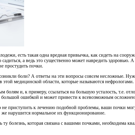
одежи, есть такая одна вредная привычка, как сидеть на сооруж
но садиться, а ведь это существенно может навредить здоровью. 
не простудить почки.
 возникли боли? А ответы на эти вопросы совсем несложные. Нуж
 в этой медицинской области, которые называются нефрологами.
м болям и, к примеру, ссылаться на большую усталость, т.е. от
ть большой ошибкой и может привести к всевозможным осложнен
о не приступить к лечению подобной проблемы, ваши почки мог
ли же нарушится нормальное их функционирование.
ь ту болезнь, которая связана с вашими почками, необходима к