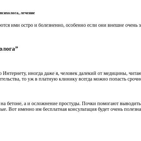
психолога, лечение
тся ими остро и болезненно, особенно если они внешне очень
олога”
по Интернету, иногда даже я, человек далекий от медицины, чит
тельства, то уж в платную клинику всегда можно попасть срочн
на бетоне, а и осложнение простуды. Почки помогают выводить г
е. Вот именно им бесплатная консультация будет очень полезная