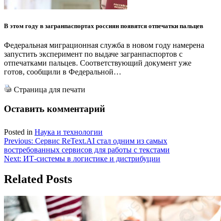
В этом году в загранпаспортах россиян появятся отпечатки пальцев
Федеральная миграционная служба в новом году намерена
запустить эксперимент по выдаче загранпаспортов с
отпечатками пальцев. Соответствующий документ уже
готов, сообщили в Федеральной…
Страница для печати
Оставить комментарий
Posted in
Наука и технологии
Навигация
Previous:
Сервис ReText.AI стал одним из самых
востребованных сервисов для работы с текстами
по
Next:
ИТ-системы в логистике и дистрибуции
записям
Related Posts