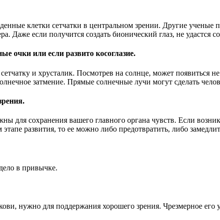
енные клетки сетчатки в центральном зрении. Другие ученые 
ера. Даже если получится создать бионический глаз, не удастся с
ые очки или если развито косоглазие.
етчатку и хрусталик. Посмотрев на солнце, может появиться не 
олнечное затмение. Прямые солнечные лучи могут сделать челов
зрения.
жны для сохранения вашего главного органа чувств. Если возни
 этапе развития, то ее можно либо предотвратить, либо замедлит
дело в привычке.
ови, нужно для поддержания хорошего зрения. Чрезмерное его у