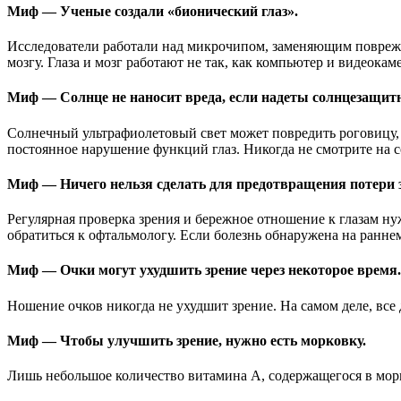
Миф — Ученые создали «бионический глаз».
Исследователи работали над микрочипом, заменяющим поврежд
мозгу. Глаза и мозг работают не так, как компьютер и видеокам
Миф — Солнце не наносит вреда, если надеты солнцезащитн
Солнечный ультрафиолетовый свет может повредить роговицу, с
постоянное нарушение функций глаз. Никогда не смотрите на с
Миф — Ничего нельзя сделать для предотвращения потери 
Регулярная проверка зрения и бережное отношение к глазам ну
обратиться к офтальмологу. Если болезнь обнаружена на раннем
Миф — Очки могут ухудшить зрение через некоторое время.
Ношение очков никогда не ухудшит зрение. На самом деле, все 
Миф — Чтобы улучшить зрение, нужно есть морковку.
Лишь небольшое количество витамина A, содержащегося в морк