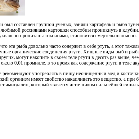
й был составлен группой ученых, заняли картофель и рыба туне
ей любимой россиянами картошки способны проникнуть в клубни
буквально пропитаны токсинами, становится смертельно опасно.
то эта рыба довольно часто содержит в себе ртуть, а этот тяжел
чные органические соединения ртути. Хищные виды рыб и рыбы,
ругих, могут накопить в своём теле ртути в десять раз выше, ч
коло 0,01 промилле, в то время как содержание ртути в теле а
е рекомендуют употреблять в пищу неочищенный мед и косточки 
еский организм имеет свойство накапливать это вещество, а пр
т амигдалин, который является источником сильнейшей синиль