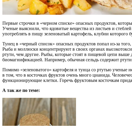
Первые строчки в «черном списке» опасных продуктов, которы
Ученые выяснили, что ядовитые вещества из листьев и стебл
употреблять в пищу зеленоватый картофель, клубни которого 
Тунец в «черный список» опасных продуктов попал из-за того, ч
Рыба и моллюски концентрируют в своих органах высокотокси
ртути, чем другие. Рыбы, которые стоят в пищевой цепи выше д
биомагнификацией. Например, обычная сельдь содержит ртути о
Помимо «зеленоватого» картофеля и тунца со ртутью ученые н
в том, что в косточках фруктов очень много цианида. Человеч
функционирующие клетки. Горечь фруктовым косточкам придае
А так же по теме: