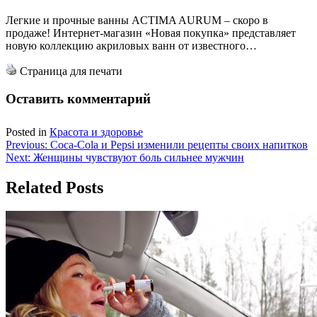
Легкие и прочные ванны ACTIMA AURUM – скоро в
продаже! Интернет-магазин «Новая покупка» представляет
новую коллекцию акриловых ванн от известного…
Страница для печати
Оставить комментарий
Posted in
Красота и здоровье
Навигация
Previous:
Coca-Cola и Pepsi изменили рецепты своих напитков
Next:
Женщины чувствуют боль сильнее мужчин
по
записям
Related Posts