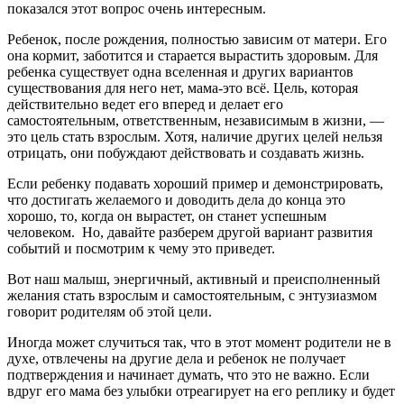
показался этот вопрос очень интересным.
Ребенок, после рождения, полностью зависим от матери. Его
она кормит, заботится и старается вырастить здоровым. Для
ребенка существует одна вселенная и других вариантов
существования для него нет, мама-это всё. Цель, которая
действительно ведет его вперед и делает его
самостоятельным, ответственным, независимым в жизни, —
это цель стать взрослым. Хотя, наличие других целей нельзя
отрицать, они побуждают действовать и создавать жизнь.
Если ребенку подавать хороший пример и демонстрировать,
что достигать желаемого и доводить дела до конца это
хорошо, то, когда он вырастет, он станет успешным
человеком. Но, давайте разберем другой вариант развития
событий и посмотрим к чему это приведет.
Вот наш малыш, энергичный, активный и преисполненный
желания стать взрослым и самостоятельным, с энтузиазмом
говорит родителям об этой цели.
Иногда может случиться так, что в этот момент родители не в
духе, отвлечены на другие дела и ребенок не получает
подтверждения и начинает думать, что это не важно. Если
вдруг его мама без улыбки отреагирует на его реплику и будет