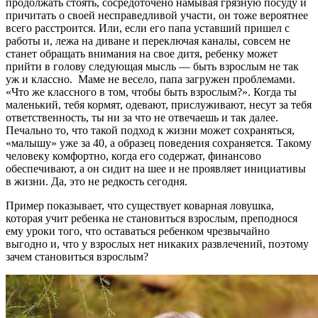
продолжать стоять, сосредоточено намывая грязную посуду и
причитать о своей несправедливой участи, он тоже вероятнее
всего расстроится. Или, если его папа уставший пришел с
работы и, лежа на диване и переключая каналы, совсем не
станет обращать внимания на свое дитя, ребенку может
прийти в голову следующая мысль — быть взрослым не так
уж и классно. Маме не весело, папа загружен проблемами.
«Что же классного в том, чтобы быть взрослым?». Когда ты
маленький, тебя кормят, одевают, прислуживают, несут за тебя
ответственность, ты ни за что не отвечаешь и так далее.
Печально то, что такой подход к жизни может сохраняться,
«малышу» уже за 40, а образец поведения сохраняется. Такому
человеку комфортно, когда его содержат, финансово
обеспечивают, а он сидит на шее и не проявляет инициативы
в жизни. Да, это не редкость сегодня.
Пример показывает, что существует коварная ловушка,
которая учит ребенка не становиться взрослым, преподнося
ему уроки того, что оставаться ребенком чрезвычайно
выгодно и, что у взрослых нет никаких развлечений, поэтому
зачем становиться взрослым?