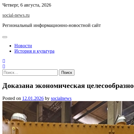
Skip
Четверг, 6 августа, 2026
to
social-news.ru
content
Региональный информационно-новостной сайт
Новости
История и культура
Найти:
Доказана экономическая целесообразн
Posted on
12.01.2026
by
socialnews