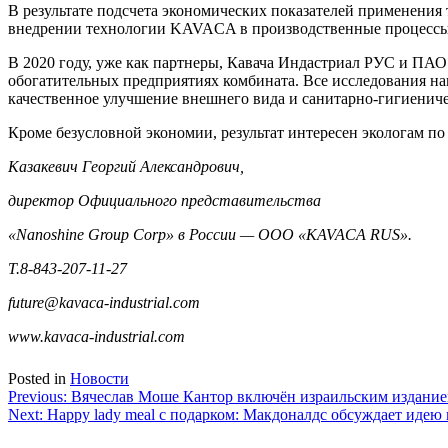
В результате подсчета экономических показателей применения
внедрении технологии KAVACA в производственные процессы
В 2020 году, уже как партнеры, Кавача Индастриал РУС и ПАО
обогатительных предприятиях комбината. Все исследования н
качественное улучшение внешнего вида и санитарно-гигиенич
Кроме безусловной экономии, результат интересен экологам 
Казакевич Георгий Александрович,
директор Официального представительства
«Nanoshine Group Corp» в России — ООО «KAVACA RUS».
T.8-843-207-11-27
future@kavaca-industrial.com
www.kavaca-industrial.com
Posted in
Новости
Навигация
Previous:
Вячеслав Моше Кантор включён израильским изданием
Next:
Happy lady meal с подарком: Макдоналдс обсуждает идею 
по