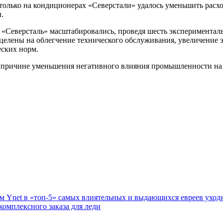
 только на кондиционерах «Северстали» удалось уменьшить рас
.
 «Северсталь» масштабировались, проведя шесть экспериментал
ацелены на облегчение технического обслуживания, увеличение 
еских норм.
по причине уменьшения негативного влияния промышленности н
 Ynet в «топ-5» самых влиятельных и выдающихся евреев уход
комплексного заказа для леди