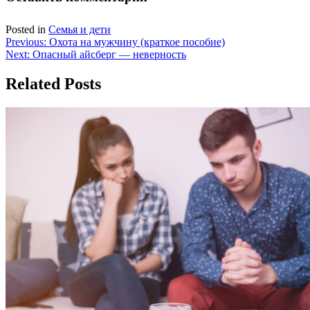
Posted in
Семья и дети
Навигация
Previous:
Охота на мужчину (краткое пособие)
Next:
Опасный айсберг — неверность
по
записям
Related Posts