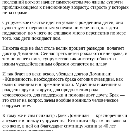
последний вот-вот начнет самостоятельную жизнь; супруги
приближающиеся к пенсионному возрасту, старость у которых
не за горами.
Супружеское счастье идет на убыль с рождением детей, оно
существует с переменным успехом по мере того, как дети
подрастают, но у него не слишком много перспектив по мере
того, как дети покидают дом.
Никогда еще не был столь велик процент разводов, полагает
доктор Доминиан. Сейчас треть детей рождаются вне брака, и
тем не менее семья, супружество как институт общества
неким чудодейственным образом остаются на плаву.
И так будет во веки веков, убежден доктор Доминиан:
«Жизненность, необходимость брака сегодня очевидны, как
были очевидны и в прежние эпохи. Мужчины и женщины
рождены друг для друга, для продолжения рода
человеческого, для поддержки и помощи друг другу. Брак —
это ответ на вопрос, зачем вообще возникло человеческое
содружество».
К тому же и сам психиатр Джек Доминиан — красноречивый
аргумент в пользу супружества. Его книга «Брак» посвящена
его жене, в ней он благодарит спутницу жизни за 40 лет