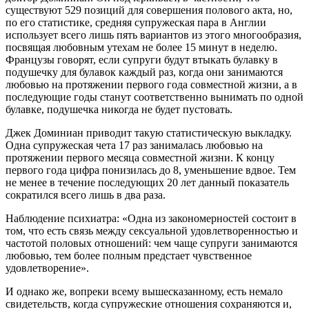
существуют 529 позиций для совершения полового акта, но,
по его статистике, средняя супружеская пара в Англии
использует всего лишь пять вариантов из этого многообразия,
посвящая любовным утехам не более 15 минут в неделю.
Французы говорят, если супруги будут втыкать булавку в
подушечку для булавок каждый раз, когда они занимаются
любовью на протяжении первого года совместной жизни, а в
последующие годы станут соответственно вынимать по одной
булавке, подушечка никогда не будет пустовать.
Джек Доминиан приводит такую статистическую выкладку.
Одна супружеская чета 17 раз занималась любовью на
протяжении первого месяца совместной жизни. К концу
первого года цифра понизилась до 8, уменьшение вдвое. Тем
не менее в течение последующих 20 лет данный показатель
сократился всего лишь в два раза.
Наблюдение психиатра: «Одна из закономерностей состоит в
том, что есть связь между сексуальной удовлетворенностью и
частотой половых отношений: чем чаще супруги занимаются
любовью, тем более полным предстает чувственное
удовлетворение».
И однако же, вопреки всему вышесказанному, есть немало
свидетельств, когда супружеские отношения сохраняются и,