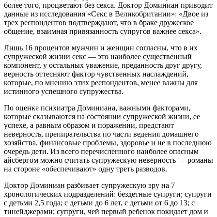
более того, процветают без секса. Доктор Доминиан приводит
данные из исследования «Секс в Великобритании»: «Двое из
трех респондентов подтверждают, что в браке дружеское
общение, взаимная привязанность супругов важнее секса».
Лишь 16 процентов мужчин и женщин согласны, что в их
супружеской жизни секс — это наиболее существенный
компонент, у остальных уважение, преданность друг другу,
верность оттесняют фактор чувственных наслаждений,
которые, по мнению этих респондентов, менее важны для
истинного успешного супружества.
По оценке психиатра Доминиана, важными факторами,
которые сказываются на состоянии супружеской жизни, ее
успехе, а равным образом и поражении, предстают
неверность, препирательства по части ведения домашнего
хозяйства, финансовые проблемы, здоровье и не в последнюю
очередь дети. Из всего перечисленного наиболее опасным
айсбергом можно считать супружескую неверность — романы
на стороне «обеспечивают» одну треть разводов.
Доктор Доминиан разбивает супружескую эру на 7
хронологических подразделений: бездетные супруги; супруги
с детьми 2,5 года; с детьми до 6 лет, с детьми от 6 до 13; с
тинейджерами; супруги, чей первый ребенок покидает дом и