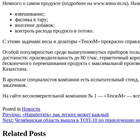
Немного о самом продукте (подробнее на www.tenso-m.ru). На
взвешивание;
фасовка в тару;
внесение добавок;
контроль расхода продукта в потоке.
С этими задачами весы и дозаторы «ТензоМ» прекрасно справля
Особой популярностью среди вышеупомянутых приборов пользу
достоинств: производительность до 80 т/час, герметичный корп
бесконечного перевешивания продукта с максимальной произв
Казахстана.
В арсенале специалистов компании есть испытательный стенд
заказчиков.
На сайте весоизмерительной компании № 1 — «ТензоМ» — всегд
Posted in
Новости
Навигация
Previous:
«Наработать» рак легких может каждый
Next:
Челябинская область вышла в ТОП-10 по привлечению и
по
записям
Related Posts