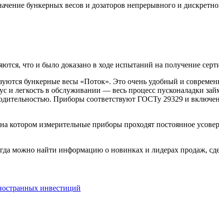
значение бункерных весов и дозаторов непрерывного и дискретн
ются, что и было доказано в ходе испытаний на получение серт
ются бункерные весы «Поток». Это очень удобный и современн
ус и легкость в обслуживании — весь процесс пусконаладки займ
одительностью. Приборы соответствуют ГОСТу 29329 и включены
, на котором измерительные приборы проходят постоянное усов
а можно найти информацию о новинках и лидерах продаж, сдела
ностранных инвестиций