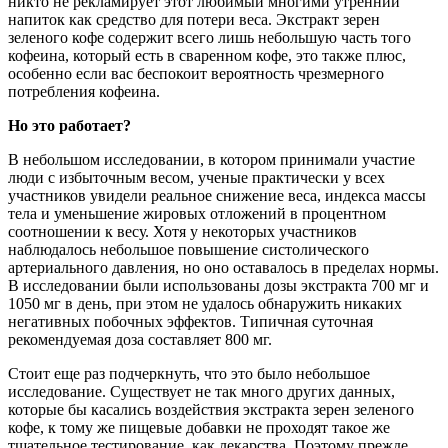
никто не рекламирует этот ​​любимый многими утренний
напиток как средство для потери веса. Экстракт зерен
зеленого кофе содержит всего лишь небольшую часть того
кофеина, который есть в сваренном кофе, это также плюс,
особенно если вас беспокоит вероятность чрезмерного
потребления кофеина.
Но это работает?
В небольшом исследовании, в котором принимали участие
люди с избыточным весом, ученые практически у всех
участников увидели реальное снижение веса, индекса массы
тела и уменьшение жировых отложений в процентном
соотношении к весу. Хотя у некоторых участников
наблюдалось небольшое повышение систолического
артериального давления, но оно оставалось в пределах нормы.
В исследовании были использованы дозы экстракта 700 мг и
1050 мг в день, при этом не удалось обнаружить никаких
негативных побочных эффектов. Типичная суточная
рекомендуемая доза составляет 800 мг.
Стоит еще раз подчеркнуть, что это было небольшое
исследование. Существует не так много других данных,
которые бы касались воздействия экстракта зерен зеленого
кофе, к тому же пищевые добавки не проходят такое ​​же
тщательное тестирование, как лекарства. Поэтому прежде,