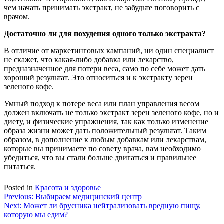
чем начать принимать экстракт, не забудьте поговорить с
врачом.
Достаточно ли для похудения одного только экстракта?
В отличие от маркетинговых кампаний, ни один специалист
не скажет, что какая-либо добавка или лекарство,
предназначенное для потери веса, само по себе может дать
хороший результат. Это относиться и к экстракту зерен
зеленого кофе.
Умный подход к потере веса или план управления весом
должен включать не только экстракт зерен зеленого кофе, но и
диету, и физические упражнения, так как только изменение
образа жизни может дать положительный результат. Таким
образом, в дополнение к любым добавкам или лекарствам,
которые вы принимаете по совету врача, вам необходимо
убедиться, что вы стали больше двигаться и правильнее
питаться.
Posted in
Красота и здоровье
Навигация
Previous:
Выбираем медицинский центр
Next:
Может ли брусника нейтрализовать вредную пищу,
по
которую мы едим?