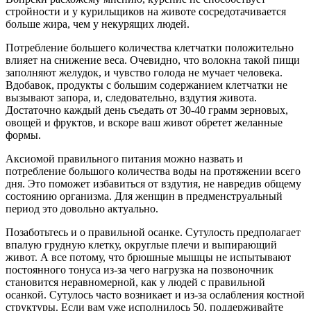
стройности и у курильщиков на животе сосредотачивается
больше жира, чем у некурящих людей.
Потребление большего количества клетчатки положительно
влияет на снижение веса. Очевидно, что волокна такой пищи
заполняют желудок, и чувство голода не мучает человека.
Вдобавок, продукты с большим содержанием клетчатки не
вызывают запора, и, следовательно, вздутия живота.
Достаточно каждый день съедать от 30-40 грамм зерновых,
овощей и фруктов, и вскоре ваш живот обретет желанные
формы.
Аксиомой правильного питания можно назвать и
потребление большого количества воды на протяжении всего
дня. Это поможет избавиться от вздутия, не навредив общему
состоянию организма. Для женщин в предменструальный
период это довольно актуально.
Позаботьтесь и о правильной осанке. Сутулость предполагает
впалую грудную клетку, округлые плечи и выпирающий
живот. А все потому, что брюшные мышцы не испытывают
постоянного тонуса из-за чего нагрузка на позвоночник
становится неравномерной, как у людей с правильной
осанкой. Сутулось часто возникает и из-за ослабления костной
структуры. Если вам уже исполнилось 50, поддерживайте