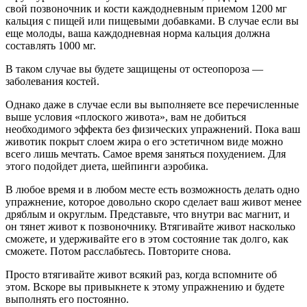
свой позвоночник и кости каждодневным приемом 1200 мг
кальция с пищей или пищевыми добавками. В случае если вы
еще молоды, ваша каждодневная норма кальция должна
составлять 1000 мг.
В таком случае вы будете защищены от остеопороза —
заболевания костей.
Однако даже в случае если вы выполняете все перечисленные
выше условия «плоского живота», вам не добиться
необходимого эффекта без физических упражнений. Пока ваш
животик покрыт слоем жира о его эстетичном виде можно
всего лишь мечтать. Самое время заняться похудением. Для
этого подойдет диета, шейпинги аэробика.
В любое время и в любом месте есть возможность делать одно
упражнение, которое довольно скоро сделает ваш живот менее
дряблым и округлым. Представьте, что внутри вас магнит, и
он тянет живот к позвоночнику. Втягивайте живот насколько
сможете, и удерживайте его в этом состояние так долго, как
сможете. Потом расслабьтесь. Повторите снова.
Просто втягивайте живот всякий раз, когда вспомните об
этом. Вскоре вы привыкнете к этому упражнению и будете
выполнять его постоянно.