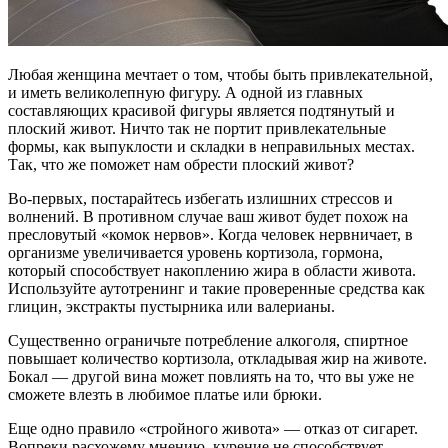
Любая женщина мечтает о том, чтобы быть привлекательной,
и иметь великолепную фигуру. А одной из главных
составляющих красивой фигуры является подтянутый и
плоский живот. Ничто так не портит привлекательные
формы, как выпуклости и складки в неправильных местах.
Так, что же поможет нам обрести плоский живот?
Во-первых, постарайтесь избегать излишних стрессов и
волнений. В противном случае ваш живот будет похож на
пресловутый «комок нервов». Когда человек нервничает, в
организме увеличивается уровень кортизола, гормона,
который способствует накоплению жира в области живота.
Используйте аутотренинг и такие проверенные средства как
глицин, экстракты пустырника или валерианы.
Существенно ограничьте потребление алкоголя, спиртное
повышает количество кортизола, откладывая жир на животе.
Бокал — другой вина может повлиять на то, что вы уже не
сможете влезть в любимое платье или брюки.
Еще одно правило «стройного живота» — отказ от сигарет.
Вопреки расхожему мнению, курение не способствует