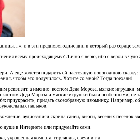
аницы…», и в эти предновогодние дни в который раз сердце за
нения всему происходящему? Лично я верю, ибо с верой в чудо ж
очери. А еще хочется подарить ей настоящую новогоднюю сказку
ания, чтобы это получилось. Хотите со мной? Тогда поехали!
одим реквизит, а именно: костюм Деда Мороза, мягкие игрушки, м
ы костюм Деда Мороза и мягкие игрушки были особенными, не та
себя: приукрасить, придать своеобразную изюминку. Например, 
и рукодельных навыков.
вождение: аудиозаписи скрипа саней, вьюги, веселых песенок зв
по душе в Интернете или придумайте сами.
ка, украшенная комната, гирлянды, свечи и т.д.