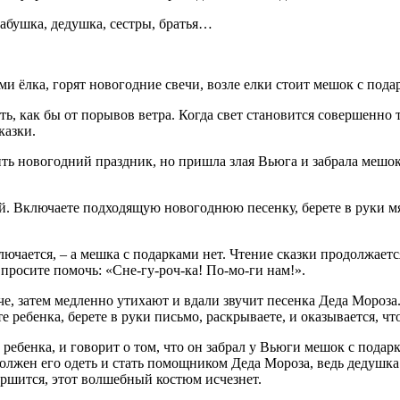
бабушка, дедушка, сестры, братья…
и ёлка, горят новогодние свечи, возле елки стоит мешок с пода
ть, как бы от порывов ветра. Когда свет становится совершенно
казки.
ть новогодний праздник, но пришла злая Вьюга и забрала мешок 
. Включаете подходящую новогоднюю песенку, берете в руки мя
лючается, – а мешка с подарками нет. Чтение сказки продолжает
просите помочь: «Сне-гу-роч-ка! По-мо-ги нам!».
е, затем медленно утихают и вдали звучит песенка Деда Мороза.
е ребенка, берете в руки письмо, раскрываете, и оказывается, чт
ребенка, и говорит о том, что он забрал у Вьюги мешок с подарк
лжен его одеть и стать помощником Деда Мороза, ведь дедушка т
ершится, этот волшебный костюм исчезнет.