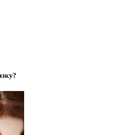
азку?