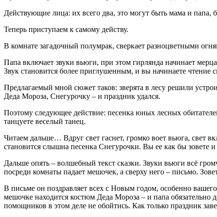
Действующие лица: их всего два, это могут быть мама и папа, 
Теперь приступаем к самому действу.
В комнате загадочный полумрак, сверкает разноцветными огням
Папа включает звуки вьюги, при этом гирлянда начинает мерца
Звук становится более приглушенным, и вы начинаете чтение с
Предлагаемый мной сюжет таков: зверята в лесу решили устрои
Деда Мороза, Снегурочку – и праздник удался.
Поэтому следующее действие: песенка юных лесных обитателей
танцуете веселый танец.
Читаем дальше… Вдруг свет гаснет, громко воет вьюга, свет вк
становится слышна песенка Снегурочки. Вы ее как бы зовете и 
Дальше опять – волшебный текст сказки. Звуки вьюги всё громч
посреди комнаты падает мешочек, а сверху него – письмо. Зовет
В письме он поздравляет всех с Новым годом, особенно вашего 
мешочке находится костюм Деда Мороза – и папа обязательно до
помощников в этом деле не обойтись. Как только праздник зав