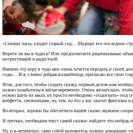
«Спешат часы, уходит старый год… Шуршат его последние стр
Верите ли вы в чудеса? Или предпочитаете рациональные объяс
интригующей и радостной.
Именно эту веру в чудо мне очень хочется передать и своей д
годы… И я, словно добрая волшебница, прилагаю все свои стар
Итак, для того, чтобы создать сказку, первым делом нам необх
нужно позаботиться заблаговременно. Очень желательно, чтоб
нужно шить на заказ, их просто необходимо «подогнать» под 
конфетти, снежинками, ну, тем, на что у вас хватит фантазии 
Во-вторых, хорошо бы обеспечить вашей сказке звуковое сопро
В-третьих, необходим текст самой сказки: найдите что-нибудь 
Ну, и в-четвертых, само собой разумеется, нужны декорации: ел