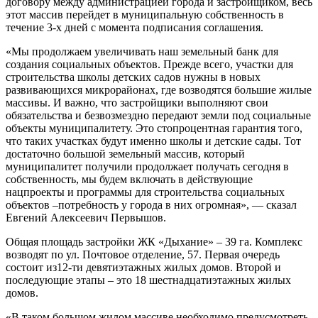
договору между администрацией города и застройщиком, весь
этот массив перейдет в муниципальную собственность в
течение 3-х дней с момента подписания соглашения.
«Мы продолжаем увеличивать наш земельный банк для
создания социальных объектов. Прежде всего, участки для
строительства школы детских садов нужны в новых
развивающихся микрорайонах, где возводятся большие жилые
массивы. И важно, что застройщики выполняют свои
обязательства и безвозмездно передают земли под социальные
объекты муниципалитету. Это стопроцентная гарантия того,
что таких участках будут именно школы и детские сады. Тот
достаточно большой земельный массив, который
муниципалитет получили продолжает получать сегодня в
собственность, мы будем включать в действующие
нацпроекты и программы для строительства социальных
объектов –потребность у города в них огромная», — сказал
Евгений Алексеевич Первышов.
Общая площадь застройки ЖК «Дыхание» – 39 га. Комплекс
возводят по ул. Почтовое отделение, 57. Первая очередь
состоит из12-ти девятиэтажных жилых домов. Второй и
последующие этапы – это 18 шестнадцатиэтажных жилых
домов.
«В таком большом жилом массиве необходимо предусмотреть