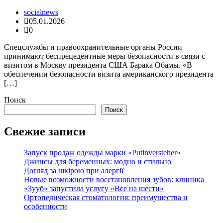
socialnews
05.01.2026
0
Спецслужбы и правоохранительные органы России
принимают беспрецедентные меры безопасности в связи с
визитом в Москву президента США Барака Обамы. «В
обеспечении безопасности визита американского президента
[…]
Поиск
Поиск
Свежие записи
Запуск продаж одежды марки «Putinversteher»
Джинсы для беременных: модно и стильно
Догляд за шкірою при алергії
Новые возможности восстановления зубов: клиника
«Зууб» запустила услугу «Все на шести»
Ортопедическая стоматология: преимущества и
особенности