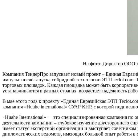
На фото: Директор ООО «
Компания ТендерПро запускает новый проект – Единая Еврази
импульс после запуска гибридной технологии ЭТП teclot.com. 
торговых площадок. Каждая площадка может быть корпоративно
устанавливаются в разных странах, возрастает надежность раб
В мае этого года к проекту «Единая Евразийская ЭТП Teclot.
компания «Huahe international» СУАР КНР, с которой подписан
«Huahe International» — это специализированная компания п
деятельности компании – глубокое изучение двустороннего с
имеет статус экспертной организации и выступает советником
дипломатических ведомств, имеющих большой опыт работы в 