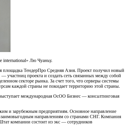
nternational» Лю Чуаньу.
ая площадка ТендерПро Средняя Азия. Проект получил новый
 — участниц проекта и создать сеть связанных между собой
енном секторе рынка. За счет того, что серверы системы
курсам каждой страны не покидает территорию этой страны.
я выступает международная ОсОО Бизнес — консалтинговая
йским и зарубежным предприятиям. Основное направление
м взаимовыгодным направлениям со странами СНГ. Компания
Штат компании состоит из экс — сотрудников