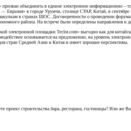
» призван объединить в единое электронное информационно – то
 — Евразия» в городе Урумчи, столице СУАР, Китай, в сентябре
закупкам в странах ШОС. Договоренности о проведении форума 
ономного района. На встрече были определены направления и д
кой электронной площадки Teclot.com» выгодно как для китайск
имодействие основывается на предложении, на уровень электрон
для стран Средней Азии и Китая и имеет хорошие перспективы.
е проект строительства бара, ресторана, гостиницы? Или же В