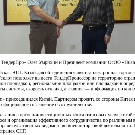
ТендерПро» Олег Умрихин и Президент компании ОсОО «Huahe i
йская ЭТП. Базой для объединения является электронная торгов
Теклот позволяет вынести ТендерПроцессор на территорию стран
й площадкой, региональной площадкой или площадкой в определ
оты системы, скорость отклика, а главное — информация по кон
com» присоединился Китай. Партнером проекта со стороны Кита
о официальное соглашение о сотрудничестве.
о оказанию торгово-инвестиционных консалтинговых услуг кита
проса и организация эффективного сотрудничества по различны
 правительственных ведомств во внешнеторговой деятельности. 
странах СНГ.