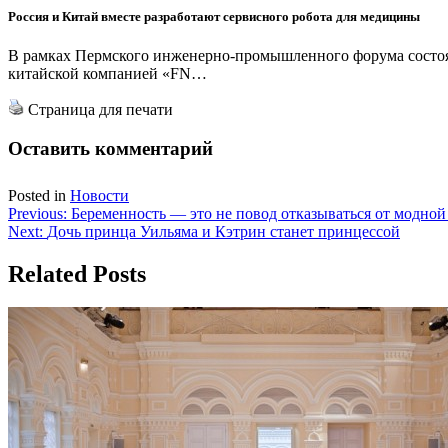
Россия и Китай вместе разработают сервисного робота для медицины
В рамках Пермского инженерно-промышленного форума состоя
китайской компанией «FN…
Страница для печати
Оставить комментарий
Posted in
Новости
Навигация
Previous:
Беременность — это не повод отказываться от модно
Next:
Дочь принца Уильяма и Кэтрин станет принцессой
по
записям
Related Posts