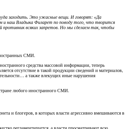
туда заходить. Это ужасные вещи. И говорят: «Да
отом и наш Владыка Филарет по поводу того, что творится
й противник всяких запретов. Но мы сделаем так, чтобы
иностранных СМИ.
ностранного средства массовой информации, теперь
яется отсутствие в такой продукции сведений и материалов,
еятельности… а также влекущих иные нарушения
в стране любого иностранного СМИ.
нета и блогеров, в которых власти агрессивно вмешиваются в
жестко регламентируется, а власти просматривают всю