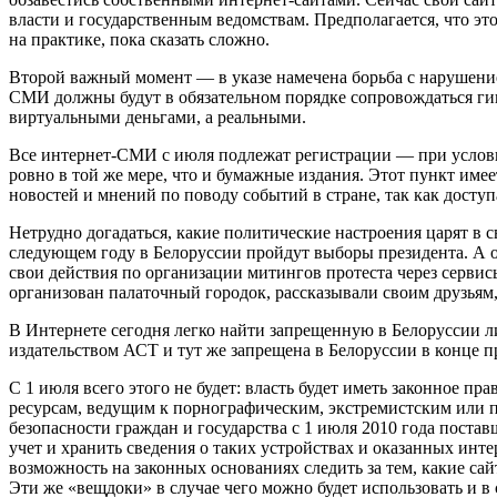
власти и государственным ведомствам. Предполагается, что эт
на практике, пока сказать сложно.
Второй важный момент — в указе намечена борьба с нарушение
СМИ должны будут в обязательном порядке сопровождаться ги
виртуальными деньгами, а реальными.
Все интернет-СМИ с июля подлежат регистрации — при условии
ровно в той же мере, что и бумажные издания. Этот пункт име
новостей и мнений по поводу событий в стране, так как досту
Нетрудно догадаться, какие политические настроения царят в св
следующем году в Белоруссии пройдут выборы президента. А 
свои действия по организации митингов протеста через сервис
организован палаточный городок, рассказывали своим друзьям
В Интернете сегодня легко найти запрещенную в Белоруссии 
издательством АСТ и тут же запрещена в Белоруссии в конце п
С 1 июля всего этого не будет: власть будет иметь законное 
ресурсам, ведущим к порнографическим, экстремистским или 
безопасности граждан и государства с 1 июля 2010 года поста
учет и хранить сведения о таких устройствах и оказанных интер
возможность на законных основаниях следить за тем, какие са
Эти же «вещдоки» в случае чего можно будет использовать и в 