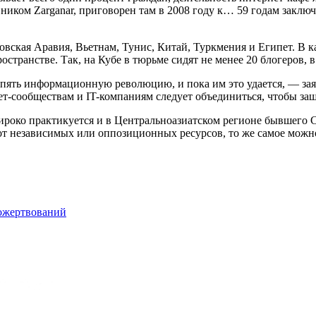
ником Zarganar, приговорен там в 2008 году к… 59 годам заклю
овская Аравия, Вьетнам, Тунис, Китай, Туркмения и Египет. В к
странстве. Так, на Кубе в тюрьме сидят не менее 20 блогеров, 
вспять информационную революцию, и пока им это удается, — з
т-сообществам и IT-компаниям следует объединиться, чтобы защ
широко практикуется и в Центральноазиатском регионе бывшего 
сот независимых или оппозиционных ресурсов, то же самое можн
пожертвований