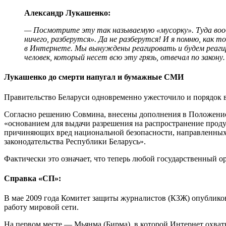
Александр Лукашенко:
— Посмотрите эту так называемую «мусорку». Туда вооб
ничего, разберутся». Да не разберутся! И я помню, как 
в Интернете. Мы вынуждены реагировать и будем реагир
человек, который несет всю эту грязь, отвечал по закон
Лукашенко до смерти напугал и бумажные СМИ
Правительство Беларуси одновременно ужесточило и порядок 
Согласно решению Совмина, внесены дополнения в Положение 
«основанием для выдачи разрешения на распространение проду
причиняющих вред национальной безопасности, направленных 
законодательства Республики Беларусь».
Фактически это означает, что теперь любой государственный о
Справка «СП»:
В мае 2009 года Комитет защиты журналистов (КЗЖ) опубликова
работу мировой сети.
На первом месте — Мьянма (Бирма), в которой Интернет охваты