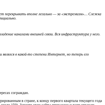
дет перекрывать вполне легально — за «экстремизм»… Слежка
фициально.
ладение каналами внешней связи. Вся инфраструктура у него.
 являлся в какой-то степени Интернет, но теперь его
ересах сограждан.
трированным в стране, к концу первого квартала текущего года
около 150). Завести свои сайты приказано и всем органам