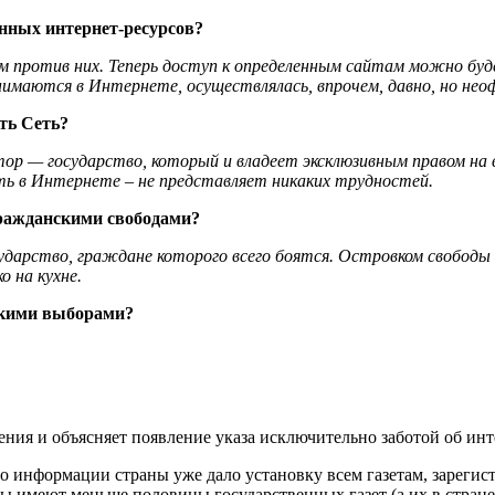
нных интернет-ресурсов?
ом против них. Теперь доступ к определенным сайтам можно бу
анимаются в Интернете, осуществлялась, впрочем, давно, но нео
ть Сеть?
тор — государство, который и владеет эксклюзивным правом на в
ь в Интернете – не представляет никаких трудностей.
гражданскими свободами?
дарство, граждане которого всего боятся. Островком свободы и
 на кухне.
скими выборами?
ния и объясняет появление указа исключительно заботой об инт
во информации страны уже дало установку всем газетам, зарегис
ы имеют меньше половины государственных газет (а их в стране 