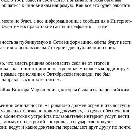
 общаться к чиновникам напрямую. Как все это будет работать
 места не будет, а все информационные сообщения в Интернет-
будет иметь право такие сайты штрафовать — и не
енность за публикуемую в Сети информацию, сайты будут нести
а активно использовала Интернет для публикации своих
, что власть решила обезопасить себя не от этого: в
ровал, как оппозиционно настроенная молодежь координирует
и прямые трансляции с Октябрьской площади, где был
 направляясь к протестантам.
нойи» Виктора Мартиновича, которая была издана российским
ственной безопасности. «Провайдер должен ограничить доступ к
укашенко. Согласно новому документу, «в целях обеспечения
 абонентских устройств пользователей интернет-услуг, вести
, возьмут под строгий контроль, а государство получит
 они ведут и какие документы пересылают друг другу по почте.