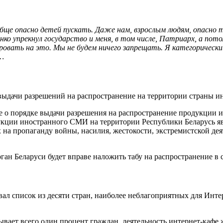
ще опасно детей пускать. Даже нам, взрослым людям, опасно 
тонко упрекнул государство и меня, в том числе, Патриарх, а п
овать на это. Мы не будем ничего запрещать. Я категорически
у…
выдачи разрешений на распространение на территории страны 
о порядке выдачи разрешения на распространение продукции и
кции иностранного СМИ на территории Республики Беларусь явл
на пропаганду войны, насилия, жестокости, экстремистской д
рган Беларуси будет вправе наложить табу на распространение 
л список из десяти стран, наиболее неблагоприятных для Интер
вает всего один процент граждан, деятельность интернет-кафе 