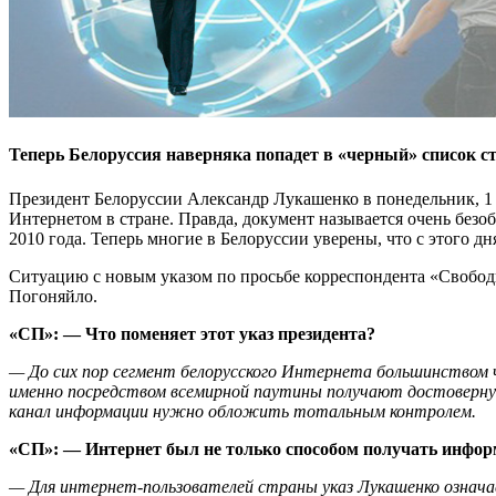
Теперь Белоруссия наверняка попадет в «черный» список ст
Президент Белоруссии Александр Лукашенко в понедельник, 1 ф
Интернетом в стране. Правда, документ называется очень без
2010 года. Теперь многие в Белоруссии уверены, что с этого дн
Ситуацию с новым указом по просьбе корреспондента «Свобод
Погоняйло.
«СП»: — Что поменяет этот указ президента?
— До сих пор сегмент белорусского Интернета большинством ч
именно посредством всемирной паутины получают достоверную
канал информации нужно обложить тотальным контролем.
«СП»: — Интернет был не только способом получать инфор
— Для интернет-пользователей страны указ Лукашенко означа