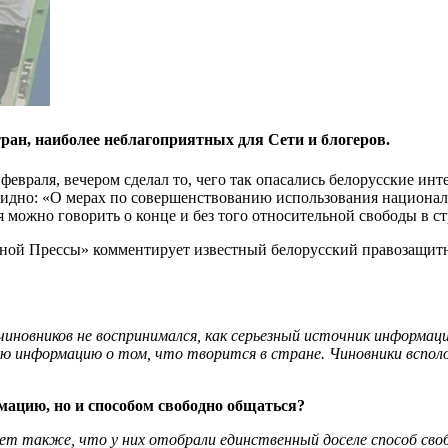
ран, наиболее неблагоприятных для Сети и блогеров.
евраля, вечером сделал то, чего так опасались белорусские инт
обидно: «О мерах по совершенствованию использования национал
я можно говорить о конце и без того относительной свободы в ст
ной Прессы» комментирует известный белорусский правозащитни
иновников не воспринимался, как серьезный источник информац
 информацию о том, что творится в стране. Чиновники всполо
мацию, но и способом свободно общаться?
ет также, что у них отобрали единственный доселе способ сво