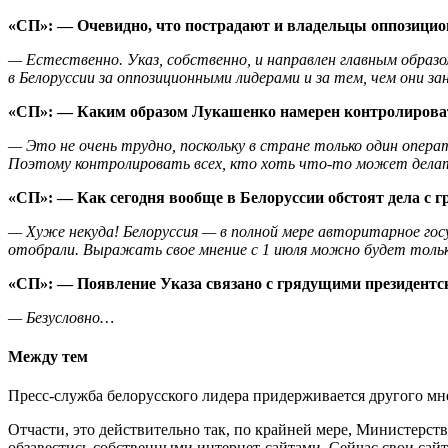
«СП»: — Очевидно, что пострадают и владельцы оппозицио
— Естественно. Указ, собственно, и направлен главным образ
в Белоруссии за оппозиционными лидерами и за тем, чем они з
«СП»: — Каким образом Лукашенко намерен контролирова
— Это не очень трудно, поскольку в стране только один опера
Поэтому контролировать всех, кто хоть что-то может делат
«СП»: — Как сегодня вообще в Белоруссии обстоят дела с 
— Хуже некуда! Белоруссия — в полной мере авторитарное госу
отобрали. Выражать свое мнение с 1 июля можно будет только
«СП»: — Появление Указа связано с грядущими президент
— Безусловно…
Между тем
Пресс-служба белорусского лидера придерживается другого мне
Отчасти, это действительно так, по крайней мере, Министерст
обзавестись собственными интернет-сайтами. Сейчас свои сайт