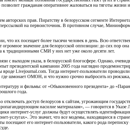
о позволит гражданам оперативнее жаловаться на тяготы жизни и
м авторских прав. Пиратству в белорусском сегменте Интернета
перссылкой на первоисточник. В противном случае, Мининформ 
, что их посещает более тысячи человек в день. Всю ответств
ет огромное значение для белорусской оппозиции: до сих пор он
па к традиционными СМИ у них нет уже около десяти лет.
язи с выходом указа, в белорусской блогосфере. Однако, очевидно
опыт президентской кампании 2005 года наглядно продемонстри
ы вроде Livejournal.com. Тогда интернет-пользователи проводил
, где шмонает ОМОН, и что нужно срочно выбросить из рюкзака,
литературу и фильмы: от «Обыкновенного президента» до «Пара
рошлого года.
право отключать доступ белорусов к сайтам, угрожающим государ
пропагандирующим насилие материалам», — говорится в Указе Л
вщики интернет-услуг должны будут осуществлять идентификацию
нет-услугах». Это значит, что все модемы, находящиеся в стране
йты посещают его интернет-пользователи, какого рода переписку
суде.