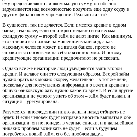
ему предоставляют слишком малую сумму, он обычно
задумывается над возможностью получить еще одну ссуду в
другом финансовом учреждении. Реально ли это?
В сущности, так не делается. Если имеется кредит в одном
банке, тем более, если он открыт недавно и на весьма
солидную сумму – второй займ не дают нигде. Как минимум,
это становится похоже на мошеннический ход, а как
максимум человек может, на взгляд банков, просто не
справиться со взятыми на себя обязанностями. И потому
кредитующие организации предпочитают не рисковать.
Однако все же некоторые люди умудряются взять второй
кредит. И делают они это следующим образом. Второй займ
нужно брать как можно скорее, желательно – в тот же день,
поскольку для поступления информации о взятии кредита в
общую банковскую базу нужно какое-то время. И если другие
организации не успеют узнать об этом – займ будет выдан, и
ситуация – урегулирована.
Разумеется, впоследствии никто деньги назад отбирать не
будет. И если человек будет исправно вносить выплаты в обе
организации, он не попадет в черные списки, и в дальнейшем
никаких проблем возникать не будет – если в будущем
потребуется новый займ, его без проблем дадут.