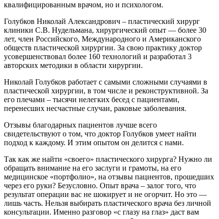
квалифицированным врачом, но и психологом.
Голубков Николай Александрович – пластический хирург
клиники С.В. Нудельмана, хирургический опыт — более 30
лет, член Российского, Международного и Американского
обществ пластической хирургии. За свою практику доктор
усовершенствовал более 160 технологий и разработал 3
авторских методики в области хирургии.
Николай Голубков работает с самыми сложными случаями в
пластической хирургии, в том числе и реконструктивной. За
его плечами – тысячи нелегких бесед с пациентами,
перенесших несчастные случаи, раковые заболевания.
Отзывы благодарных пациентов лучше всего
свидетельствуют о том, что доктор Голубков умеет найти
подход к каждому. И этим опытом он делится с нами.
Так как же найти «своего» пластического хирурга? Нужно ли
обращать внимание на его заслуги и грамоты, на его
медицинское «портфолио», на отзывы пациентов, прошедших
через его руки? Безусловно. Опыт врача – залог того, что
результат операции вас не шокирует и не огорчит. Но это —
лишь часть. Нельзя выбирать пластического врача без личной
консультации. Именно разговор «с глазу на глаз» даст вам