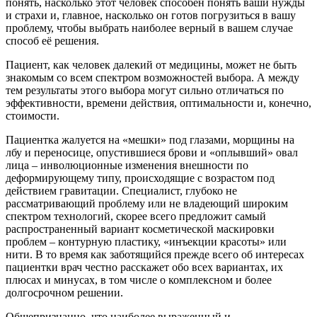
понять, насколько этот человек способен понять ваши нужды
и страхи и, главное, насколько он готов погрузиться в вашу
проблему, чтобы выбрать наиболее верный в вашем случае
способ её решения.
Пациент, как человек далекий от медицины, может не быть
знакомым со всем спектром возможностей выбора. А между
тем результаты этого выбора могут сильно отличаться по
эффективности, времени действия, оптимальности и, конечно,
стоимости.
Пациентка жалуется на «мешки» под глазами, морщины на
лбу и переносице, опустившиеся брови и «оплывший» овал
лица – инволюционные изменения внешности по
деформирующему типу, происходящие с возрастом под
действием гравитации. Специалист, глубоко не
рассматривающий проблему или не владеющий широким
спектром технологий, скорее всего предложит самый
распространенный вариант косметической маскировки
проблем – контурную пластику, «инъекции красоты» или
нити. В то время как заботящийся прежде всего об интересах
пациентки врач честно расскажет обо всех вариантах, их
плюсах и минусах, в том числе о комплексном и более
долгосрочном решении.
Общепризнанно, что наиболее выраженный и