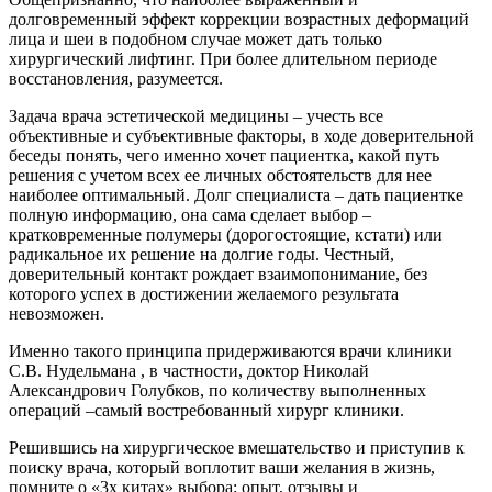
долговременный эффект коррекции возрастных деформаций
лица и шеи в подобном случае может дать только
хирургический лифтинг. При более длительном периоде
восстановления, разумеется.
Задача врача эстетической медицины – учесть все
объективные и субъективные факторы, в ходе доверительной
беседы понять, чего именно хочет пациентка, какой путь
решения с учетом всех ее личных обстоятельств для нее
наиболее оптимальный. Долг специалиста – дать пациентке
полную информацию, она сама сделает выбор –
кратковременные полумеры (дорогостоящие, кстати) или
радикальное их решение на долгие годы. Честный,
доверительный контакт рождает взаимопонимание, без
которого успех в достижении желаемого результата
невозможен.
Именно такого принципа придерживаются врачи клиники
С.В. Нудельмана , в частности, доктор Николай
Александрович Голубков, по количеству выполненных
операций –самый востребованный хирург клиники.
Решившись на хирургическое вмешательство и приступив к
поиску врача, который воплотит ваши желания в жизнь,
помните о «3х китах» выбора: опыт, отзывы и