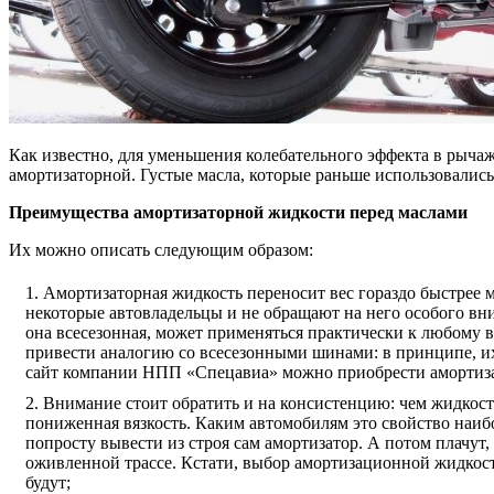
Как известно, для уменьшения колебательного эффекта в рычаж
амортизаторной. Густые масла, которые раньше использовались
Преимущества амортизаторной жидкости перед маслами
Их можно описать следующим образом:
Амортизаторная жидкость переносит вес гораздо быстрее м
некоторые автовладельцы и не обращают на него особого в
она всесезонная, может применяться практически к любому в
привести аналогию со всесезонными шинами: в принципе, их 
сайт компании НПП «Спецавиа» можно приобрести амортизат
Внимание стоит обратить и на консистенцию: чем жидкост
пониженная вязкость. Каким автомобилям это свойство наиб
попросту вывести из строя сам амортизатор. А потом плачут,
оживленной трассе. Кстати, выбор амортизационной жидкост
будут;