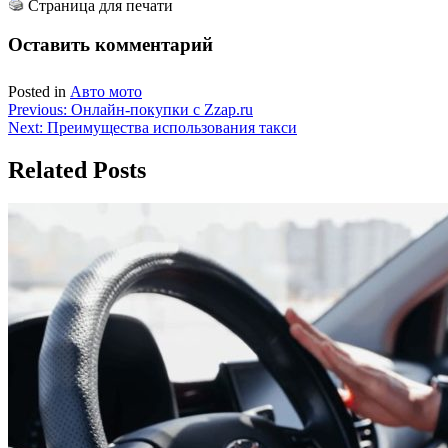
Страница для печати
Оставить комментарий
Posted in
Авто мото
Навигация
Previous:
Онлайн-покупки с Zzap.ru
Next:
Преимущества использования такси
по
записям
Related Posts