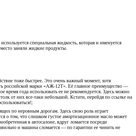
используется специальная жидкость, которая и именуется
 место заняли жидкие продукты.
йствие тоже быстрее. Это очень важный момент, хотя
сть российской марки «АЖ-12Т». Её главное преимущество —
е время года использовать ее не рекомендуется. Здесь можно
олк от них все-таки небольшой. Кстати, перейдя по ссылке на
спользоваться!;
ящих по неровным дорогам. Здесь свою роль играет
ся о том, что слишком густое амортизационное масло может
риобретенная в автосалоне, вдруг ломается посреди
авильно и машина сломается — по гарантии ее чинить не