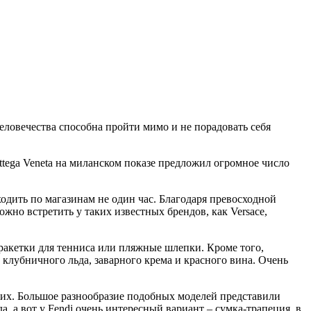
еловечества способна пройти мимо и не порадовать себя
tega Veneta на миланском показе предложил огромное число
дить по магазинам не один час. Благодаря превосходной
жно встретить у таких известных брендов, как Versace,
ракетки для тенниса или пляжные шлепки. Кроме того,
клубничного льда, заварного крема и красного вина. Очень
угих. Большое разнообразие подобных моделей представили
, а вот у Fendi очень интересный вариант – сумка-трапеция, в