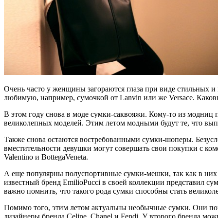
Очень часто у женщины загораются глаза при виде стильных и
любимую, например, сумочкой от Lanvin или же Versace. Како
В этом году снова в моде сумки-саквояжи. Кому-то из модниц 
великолепных моделей. Этим летом модными будут те, что вып
Также снова остаются востребованными сумки-шоперы. Безусло
вместительности девушки могут совершать свои покупки с комф
Valentino и BottegaVeneta.
А еще популярны полуспортивные сумки-мешки, так как в них 
известный бренд EmilioPucci в своей коллекции представил су
важно помнить, что такого рода сумки способны стать великол
Помимо того, этим летом актуальны необычные сумки. Они понр
дизайнеры бренда Celine, Chanel и Fendi. У второго бренда мо