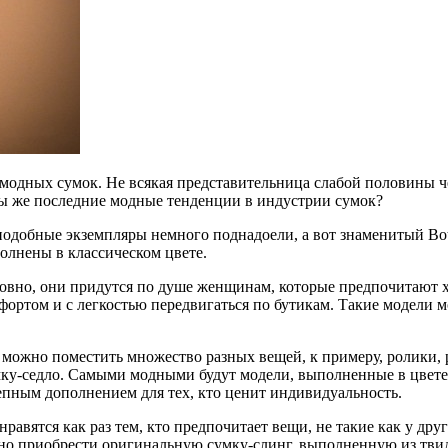
 модных сумок. Не всякая представительница слабой половины ч
вы же последние модные тенденции в индустрии сумок?
подобные экземпляры немного поднадоели, а вот знаменитый Bot
олнены в классическом цвете.
вно, они придутся по душе женщинам, которые предпочитают хо
ортом и с легкостью передвигаться по бутикам. Такие модели мо
можно поместить множество разных вещей, к примеру, ролики, 
мку-седло. Самыми модными будут модели, выполненные в цвете 
епным дополнением для тех, кто ценит индивидуальность.
авятся как раз тем, кто предпочитает вещи, не такие как у др
жно приобрести оригинальную сумку-слинг, выполненную из твида