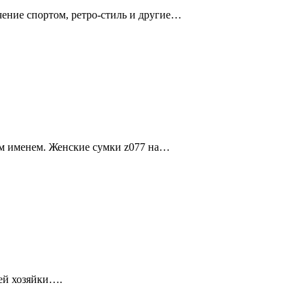
чение спортом, ретро-стиль и другие…
ым именем. Женские сумки z077 на…
оей хозяйки….