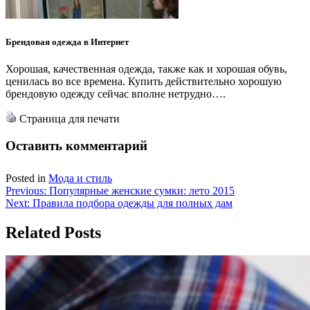
Брендовая одежда в Интернет
Хорошая, качественная одежда, также как и хорошая обувь,
ценилась во все времена. Купить действительно хорошую
брендовую одежду сейчас вполне нетрудно….
Страница для печати
Оставить комментарий
Posted in
Мода и стиль
Навигация
Previous:
Популярные женские сумки: лето 2015
Next:
Правила подбора одежды для полных дам
по
записям
Related Posts