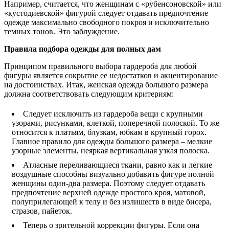
Например, считается, что женщинам с «рубенсоновской» или
«кустодиевской» фигурой следует отдавать предпочтение
одежде максимально свободного покроя и исключительно
темных тонов. Это заблуждение.
Правила подбора одежды для полных дам
Принципом правильного выбора гардероба для любой
фигуры является сокрытие ее недостатков и акцентирование
на достоинствах. Итак, женская одежда большого размера
должна соответствовать следующим критериям:
Следует исключить из гардероба вещи с крупными
узорами, рисунками, клеткой, поперечной полоской. То же
относится к платьям, блузкам, юбкам в крупный горох.
Главное правило для одежды большого размера – мелкие
узорные элементы, неяркая вертикальная узкая полоска.
Атласные переливающиеся ткани, равно как и легкие
воздушные способны визуально добавить фигуре полной
женщины один-два размера. Поэтому следует отдавать
предпочтение верхней одежде простого кроя, матовой,
полуприлегающей к телу и без излишеств в виде бисера,
стразов, пайеток.
Теперь о зрительной коррекции фигуры. Если она