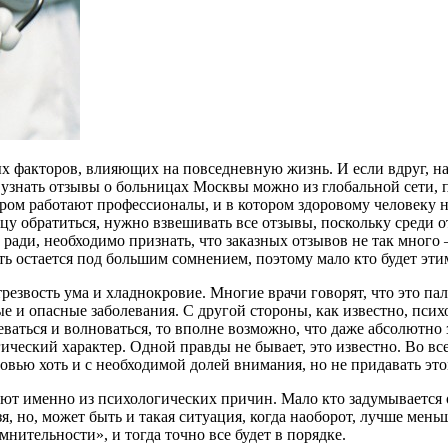
ых факторов, влияющих на повседневную жизнь. И если вдруг, н
ас узнать отзывы о больницах Москвы можно из глобальной сети, 
ором работают профессионалы, и в котором здоровому человеку
ицу обратиться, нужно взвешивать все отзывы, поскольку среди
 ради, необходимо признать, что заказных отзывов не так много
ть остается под большим сомнением, поэтому мало кто будет эти
резвость ума и хладнокровие. Многие врачи говорят, что это пал
ные и опасные заболевания. С другой стороны, как известно, пси
ваться и волноваться, то вполне возможно, что даже абсолютно 
ический характер. Одной правды не бывает, это известно. Во вс
овью хоть и с необходимой долей внимания, но не придавать эт
ают именно из психологических причин. Мало кто задумывается 
, но, может быть и такая ситуация, когда наоборот, лучше меньш
нительности», и тогда точно все будет в порядке.