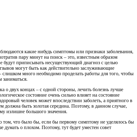
аблюдаются какие нибудь симптомы или признаки заболевания,
потратив пару минут на поиск – это, известным образом
 не будут приписывать несуществующий диагноз с целью
 отзывов могут быть как действительно заслуживающие
 – слишком много необходимо проделать работы для того, чтобы
м заниматься.
ка о двух концах – с одной стороны, лечить болезнь лучше
хологическое состояние очень сильно влияет на состояние
здоровый человек может впоследствии заболеть, а приятного в
ем должна быть золотая середина. Поэтому, в данном случае,
ому излишне большого значения.
о том, что было бы, если бы первому симптому не уделялось бы
е думать о плохом. Поэтому, тут будет уместен совет