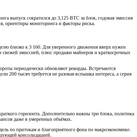
инга выпуск сократился до 3,125 BTC за блок, годовая эмиссия
вня, ориентиры мониторинга и факторы риска.
делю близко к 3 160. Для уверенного движения вверх нужен
 и свежей эмиссией, плюс продажи майнеров и краткосрочных
ороты периодически обновляют рекорды. Встречаются
ели 200 тысяч требуется не разовая вспышка интереса, а серия
краткого горизонта. Дополнительно важны три блока, политика
лансов даже в умеренных объёмах.
дель по притокам и благоприятного фона по макроэкономике.
ледующей консолидацией.