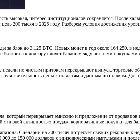
ость высокая, интерес институционалов сохраняется. После халв
 цель 200 тысяч в 2025 году. Разберем условия достижения уро
 за блок до 3,125 BTC. Новых монет в год около 164 250, в не
рс биткоина к доллару влияет баланс между чистыми покупками
 недели по чистым притокам перекрывают выпуск, торговые об
т чувствительность цены к новостям и данным по ставкам. Для ц
ала, который перекрывает эмиссию и предложение от продавцов 
ей с низкой активностью продаж, корпоративные покупки для ба
пазона. Сценарий на 200 тысяч потребует свежих рекордных не
0 000 до 150 000 долларов с эпизодическими импульсами и пос