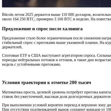
Bitcoin летом 2025 держится выше 110 000 долларов, волатильн
около 164 250 BTC, примерно 3 160 BTC в неделю. На повестке
Предложение и спрос после халвинга
Предложение стало более ограниченным после снижения награды
стабильный спрос с притоками выше указанной планки. На ку
держателей.
Спотовые ETF в США выступают агрегатором спроса. Сильные
периоды нейтральных потоков и оттоков, в такие дни возрастае
недель с устойчивыми притоками.
Условия траектории к отметке 200 тысяч
Математика проста, целевой уровень потребует притока капит
ставок без ужесточений, высокая доля долгосрочных держател
При выполнении условий вероятен переход в верхнюю зону диа
При отсутствии подтверждений рынок сохранит коридор от 10