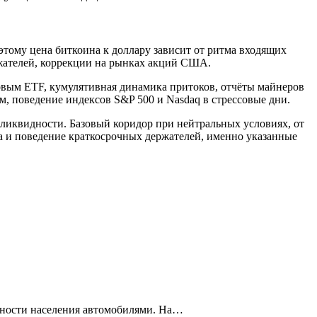
тому цена биткоина к доллару зависит от ритма входящих
жателей, коррекции на рынках акций США.
овым ETF, кумулятивная динамика притоков, отчёты майнеров
, поведение индексов S&P 500 и Nasdaq в стрессовые дни.
й ликвидности. Базовый коридор при нейтральных условиях, от
га и поведение краткосрочных держателей, именно указанные
енности населения автомобилями. На…