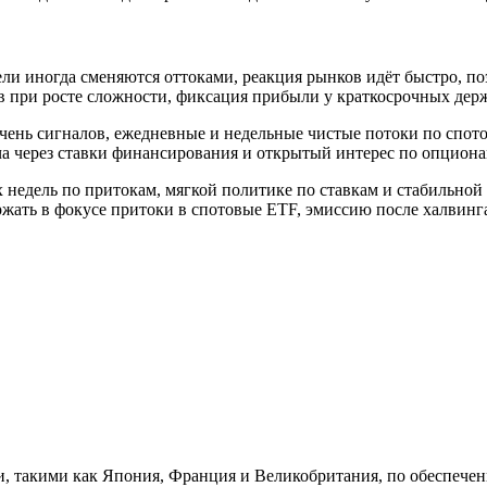
и иногда сменяются оттоками, реакция рынков идёт быстро, поэ
в при росте сложности, фиксация прибыли у краткосрочных дер
чень сигналов, ежедневные и недельные чистые потоки по спот
ча через ставки финансирования и открытый интерес по опционам
х недель по притокам, мягкой политике по ставкам и стабильно
ержать в фокусе притоки в спотовые ETF, эмиссию после халвин
ми, такими как Япония, Франция и Великобритания, по обеспеч