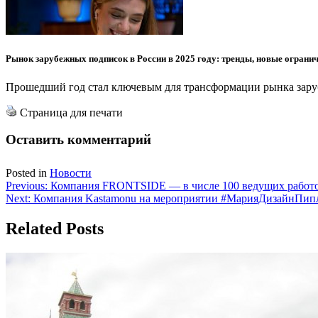
Рынок зарубежных подписок в России в 2025 году: тренды, новые ограни
Прошедший год стал ключевым для трансформации рынка заруб
Страница для печати
Оставить комментарий
Posted in
Новости
Навигация
Previous:
Компания FRONTSIDE — в числе 100 ведущих работод
Next:
Компания Kastamonu на мероприятии #МарияДизайнПипл
по
записям
Related Posts