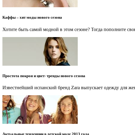
Каффы – хит моды нового сезона
Хотите быть самой модной в этом сезоне? Тогда пополните с
Простота покроя и цвет- тренды нового сезона
Известнейший испанский бренд Zara выпускает одежду для же
Актуальные тенденции в детской моде 2013 года