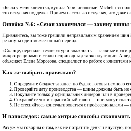
«Была у меня клиентка, купила ‘оригинальные’ Michelin за пол
это искусная подделка. Причем настолько искусная, что даже 
Ошибка №6: «Сезон закончился — закину шины 
Признайтесь, вы тоже грешили неправильным хранением шин? 
резину за один межсезонный период.
«Солнце, перепады температур и влажность — главные враги 
микротрещинами и стали непригодны для эксплуатации. А ведь
объясняет Елена Морозова, специалист по работе с клиентами
Как же выбрать правильно?
Определите бюджет заранее, но будьте готовы немного ег
Проверяйте дату производства — шины должны быть не с
Покупайте только у официальных дилеров или в провере
Сохраняйте чек и гарантийный талон — они могут спасти 
Не стесняйтесь консультироваться с профессионалами — 
И напоследок: самые хитрые способы сэкономить 
Раз уж мы говорим о том, как не потратить деньги впустую, п