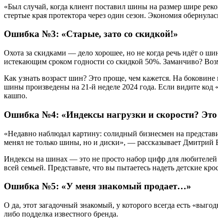
«Был случай, когда клиент поставил шины на размер шире рек
стертые края протектора через один сезон. Экономия обернула
Ошибка №3: «Старые, зато со скидкой!»
Охота за скидками — дело хорошее, но не когда речь идёт о шин
истекающим сроком годности со скидкой 50%. Заманчиво? Воз
Как узнать возраст шин? Это проще, чем кажется. На боковин
шины произведены на 21-й неделе 2024 года. Если видите код «
кашпо.
Ошибка №4: «Индексы нагрузки и скорости? Это
«Недавно наблюдал картину: солидный бизнесмен на представ
менял не только шины, но и диски», — рассказывает Дмитрий
Индексы на шинах — это не просто набор цифр для любителей м
всей семьей. Представьте, что вы пытаетесь надеть детские к
Ошибка №5: «У меня знакомый продает…»
О да, этот загадочный знакомый, у которого всегда есть «выго
либо подделка известного бренда.