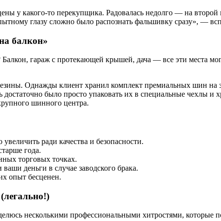
цены у какого-то перекупщика. Радовалась недолго — на второй н
опытному глазу сложно было распознать фальшивку сразу», — вс
на балкон»
Балкон, гараж с протекающей крышей, дача — все эти места мо
резины. Однажды клиент хранил комплект премиальных шин на 
 достаточно было просто упаковать их в специальные чехлы и х
 крупного шинного центра.
о увеличить ради качества и безопасности.
тарше года.
нных торговых точках.
ваши деньги в случае заводского брака.
их опыт бесценен.
(легально!)
оделюсь несколькими профессиональными хитростями, которые по