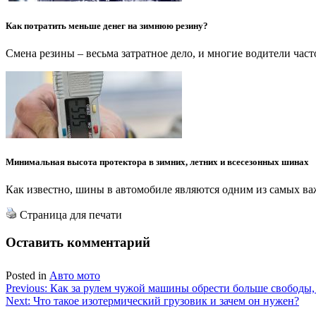
Как потратить меньше денег на зимнюю резину?
Смена резины – весьма затратное дело, и многие водители час
Минимальная высота протектора в зимних, летних и всесезонных шинах
Как известно, шины в автомобиле являются одним из самых в
Страница для печати
Оставить комментарий
Posted in
Авто мото
Навигация
Previous:
Как за рулем чужой машины обрести больше свободы, 
Next:
Что такое изотермический грузовик и зачем он нужен?
по