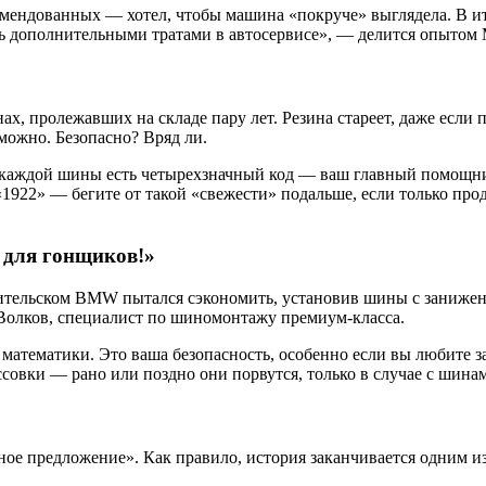
омендованных — хотел, чтобы машина «покруче» выглядела. В ит
сь дополнительными тратами в автосервисе», — делится опытом 
ах, пролежавших на складе пару лет. Резина стареет, даже если 
можно. Безопасно? Вряд ли.
е каждой шины есть четырехзначный код — ваш главный помощник
1922» — бегите от такой «свежести» подальше, если только прод
 для гонщиков!»
ительском BMW пытался сэкономить, установив шины с заниженн
 Волков, специалист по шиномонтажу премиум-класса.
атематики. Это ваша безопасность, особенно если вы любите за
россовки — рано или поздно они порвутся, только в случае с ши
дное предложение». Как правило, история заканчивается одним и