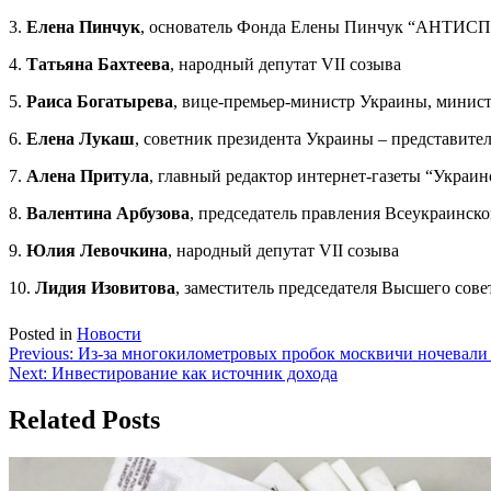
3.
Елена Пинчук
, основатель Фонда Елены Пинчук “АНТИСПИД
4.
Татьяна Бахтеева
, народный депутат VII созыва
5.
Раиса Богатырева
, вице-премьер-министр Украины, минис
6.
Елена Лукаш
, советник президента Украины – представите
7.
Алена Притула
, главный редактор интернет-газеты “Украин
8.
Валентина Арбузова
, председатель правления Всеукраинско
9.
Юлия Левочкина
, народный депутат VII созыва
10.
Лидия Изовитова
, заместитель председателя Высшего сов
Posted in
Новости
Навигация
Previous:
Из-за многокилометровых пробок москвичи ночевали
Next:
Инвестирование как источник дохода
по
записям
Related Posts