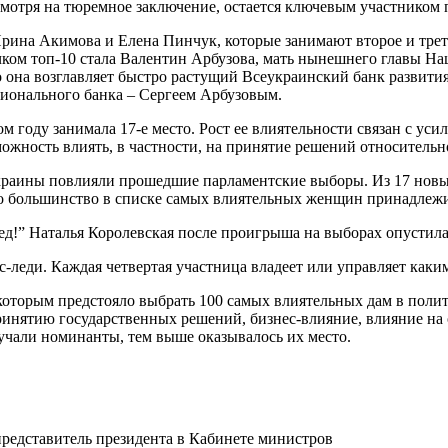
мотря на тюремное заключение, остается ключевым участником п
ина Акимова и Елена Пинчук, которые занимают второе и третье
ом топ-10 стала Валентин Арбузова, мать нынешнего главы Нацб
о она возглавляет быстро растущий Всеукраинский банк развити
ционального банка – Сергеем Арбузовым.
 году занимала 17-е место. Рост ее влиятельности связан с уси
ожность влиять, в частности, на принятие решений относительн
краины повлияли прошедшие парламентские выборы. Из 17 новых
о большинство в списке самых влиятельных женщин принадлежи
д!” Наталья Королевская после проигрыша на выборах опустилась
-леди. Каждая четвертая участница владеет или управляет каки
орым предстояло выбрать 100 самых влиятельных дам в политике
инятию государственных решений, бизнес-влияние, влияние на 
лучали номинанты, тем выше оказывалось их место.
представитель президента в Кабинете министров