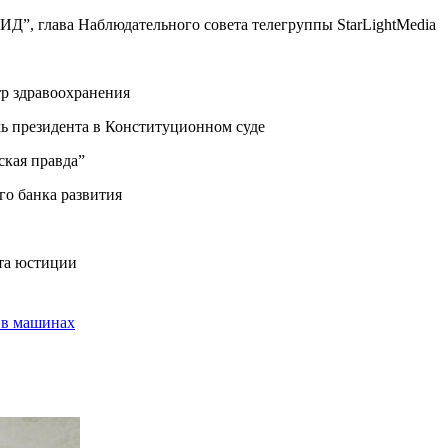
”, глава Наблюдательного совета телегруппы StarLightMedia
тр здравоохранения
ль президента в Конституционном суде
ская правда”
го банка развития
ета юстиции
 в машинах