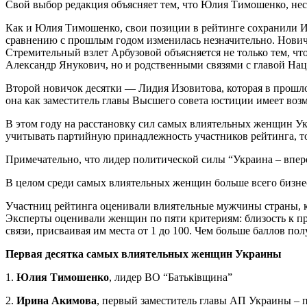
Свой выбор редакция объясняет тем, что Юлия Тимошенко, нес
Как и Юлия Тимошенко, свои позиции в рейтинге сохранили Ир
сравнению с прошлым годом изменилась незначительно. Новичк
Стремительный взлет Арбузовой объясняется не только тем, чт
Александр Янукович, но и родственными связями с главой На
Второй новичок десятки — Лидия Изовитова, которая в прошлом
она как заместитель главы Высшего совета юстиции имеет возм
В этом году на расстановку сил самых влиятельных женщин У
учитывать партийную принадлежность участников рейтинга, т
Примечательно, что лидер политической силы “Украина – впере
В целом среди самых влиятельных женщин больше всего бизнес
Участниц рейтинга оценивали влиятельные мужчины страны, кот
Эксперты оценивали женщин по пяти критериям: близость к пр
связи, присваивая им места от 1 до 100. Чем больше баллов по
Первая десятка самых влиятельных женщин Украины
1.
Юлия Тимошенко
, лидер ВО “Батьківщина”
2.
Ирина Акимова
, первый заместитель главы АП Украины – 