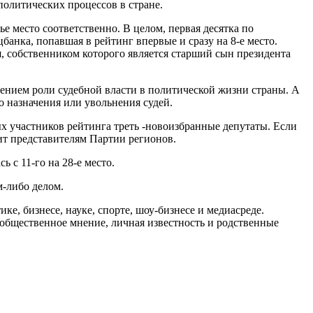
олитических процессов в стране.
 место соответственно. В целом, первая десятка по
анка, попавшая в рейтинг впервые и сразу на 8-е место.
я, собственником которого является старший сын президента
лением роли судебной власти в политической жизни страны. А
о назначения или увольнения судей.
 участников рейтинга треть -новоизбранные депутаты. Если
т представителям Партии регионов.
 с 11-го на 28-е место.
м-либо делом.
, бизнесе, науке, спорте, шоу-бизнесе и медиасреде.
общественное мнение, личная известность и родственные