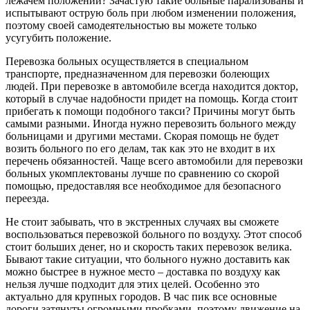
лежачем положении? Зачастую такие больные парализованы и
испытывают острую боль при любом изменении положения,
поэтому своей самодеятельностью вы можете только
усугубить положение.
Перевозка больных осуществляется в специальном
транспорте, предназначенном для перевозки болеющих
людей. При перевозке в автомобиле всегда находится доктор,
который в случае надобности придет на помощь. Когда стоит
прибегать к помощи подобного такси? Причины могут быть
самыми разными. Иногда нужно перевозить больного между
больницами и другими местами. Скорая помощь не будет
возить больного по его делам, так как это не входит в их
перечень обязанностей. Чаще всего автомобили для перевозки
больных укомплектованы лучше по сравнению со скорой
помощью, предоставляя все необходимое для безопасного
переезда.
Не стоит забывать, что в экстренных случаях вы сможете
воспользоваться перевозкой больного по воздуху. Этот способ
стоит больших денег, но и скорость таких перевозок велика.
Бывают такие ситуации, что больного нужно доставить как
можно быстрее в нужное место – доставка по воздуху как
нельзя лучше подходит для этих целей. Особенно это
актуально для крупных городов. В час пик все основные
дороги затянуты огромными пробками, поэтому движение на