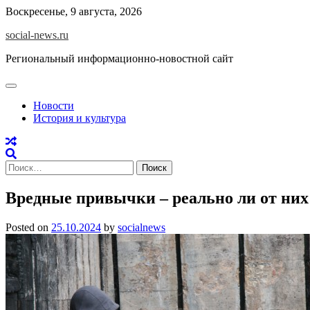
Skip
Воскресенье, 9 августа, 2026
to
social-news.ru
content
Региональный информационно-новостной сайт
Новости
История и культура
Найти:
Вредные привычки – реально ли от них
Posted on
25.10.2024
by
socialnews