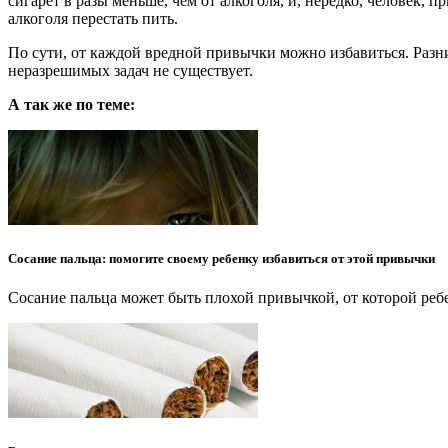
сигарет в разы меньше, чем от алкоголя, и, нередко, человек
алкоголя перестать пить.
По сути, от каждой вредной привычки можно избавиться. Разниц
неразрешимых задач не существует.
А так же по теме:
Сосание пальца: помогите своему ребенку избавиться от этой привычки
Сосание пальца может быть плохой привычкой, от которой реб