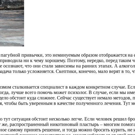
 от пагубной привычки, это неминуемым образом отображается на
 приводила ни к чему хорошему. Поэтому, нередко, перед таким 
е осознают, что они стали зависимы на ранних этапах. А алкогол
, задача только усложняется. Скептики, конечно, мало верят в то
измом сталкивается специалист в каждом конкретном случае. Есл
огда, лучше всего помочь может психолог. В случае, если мы име
 дело обстоит куда сложнее. Сейчас существует немало методов,
я, чтобы быть уверенным в качестве полученного лечения. Тут 
о тут ситуация обстоит несколько легче. Если человек решил бро
от же, распространенный никотиновый пластырь – многим помога
ное самому принять решение, и тогда можно бросить курить, не 