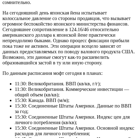
сомнительно.
На сегодняшний день японская йена испытывает
колоссальное давление со стороны продавцов, что вызывает
огромное беспокойство японского министерства финансов.
Сегодняшнее сопротивление в 124.16/46 относительно
американского доллара к японской йене практически
непреодолимо быками. Однако процесс фиксации прибыли
пока тоже не активен. Эти операции всецело зависят от
данных предоставляемых по поводу валового продукта США.
Возможно, эти данные смогут как-то расшевелить
образовавшийся застой в ту или иную сторону.
По данным расписания мофт сегодня в планах:
11:30: Великобритания. ВВП (кв/кв, г/г);
11:30: Великобритания. Коммерческие инвестиции —
общий объем (кв/кв);
15:30: Канада. ВВП (м/м);
15:30: Соединенные Штаты Америки. Данные по ВВП
за год;
15:30: Соединенные Штаты Америки. Индекс цен для
личного потребления (кв/кв);
15:30: Соединенные Штаты Америки. Основной индекс
расходов для личного потребления;