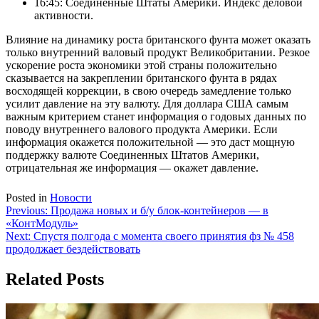
16:45: Соединенные Штаты Америки. Индекс деловой
активности.
Влияние на динамику роста британского фунта может оказать
только внутренний валовый продукт Великобритании. Резкое
ускорение роста экономики этой страны положительно
сказывается на закреплении британского фунта в рядах
восходящей коррекции, в свою очередь замедление только
усилит давление на эту валюту. Для доллара США самым
важным критерием станет информация о годовых данных по
поводу внутреннего валового продукта Америки. Если
информация окажется положительной — это даст мощную
поддержку валюте Соединенных Штатов Америки,
отрицательная же информация — окажет давление.
Posted in
Новости
Навигация
Previous:
Продажа новых и б/у блок-контейнеров — в
«КонтМодуль»
по
Next:
Спустя полгода с момента своего принятия фз № 458
записям
продолжает бездействовать
Related Posts