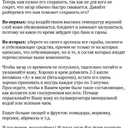
Теперь нам нужно его сохранить, так как не для кого не
секрет, что загар обычно быстро смывается. Давайте
разберемся что нам поможет сохранить его?
Во-первых:
под воздействием высоких температур верхний
слой кожи обезвоживается, бледнеет и начинает шелушиться,
поэтому на какое-то время забудьте про бани и сауны.
Во-вторых:
уберите из своего арсенала все скрабы, пилинги
и отбеливающие средства, причем не только те на которых
написано, что отбеливающее, но и те, в состав которых входят
перечисленные выше компоненты.
Чтобы загар со временем не потускнел, тщательно питайте и
увлажняйте кожу. Хорошо в крем добавлять 2-3 капли
витамина «А» в масле (бета-каротин), кстати его очень
хорошо принимать и внутрь каждое утро по 3 штучки.
Проследите, чтобы в Вашем креме были такие составляющие,
как коллаген или гиалуроновая кислота. Почаще
опрыскивайте Вашу кожу из пульверизатора минеральной
водой или зеленым чаем.
Ешьте больше овощей и фруктов: помидоры, морковку,
персики, абрикосы и т.д.
И последнее, высыпайтесь! И тогда загар Вас будет радовать