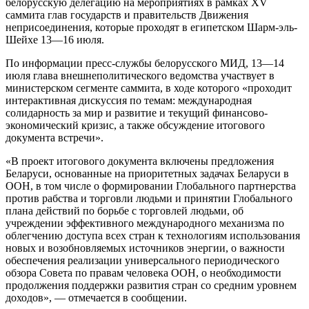
белорусскую делегацию на мероприятиях в рамках XV
саммита глав государств и правительств Движения
неприсоединения, которые проходят в египетском Шарм-эль-
Шейхе 13—16 июля.
По информации пресс-службы белорусского МИД, 13—14
июля глава внешнеполитического ведомства участвует в
министерском сегменте саммита, в ходе которого «проходит
интерактивная дискуссия по темам: международная
солидарность за мир и развитие и текущий финансово-
экономический кризис, а также обсуждение итогового
документа встречи».
«В проект итогового документа включены предложения
Беларуси, основанные на приоритетных задачах Беларуси в
ООН, в том числе о формировании Глобального партнерства
против рабства и торговли людьми и принятии Глобального
плана действий по борьбе с торговлей людьми, об
учреждении эффективного международного механизма по
облегчению доступа всех стран к технологиям использования
новых и возобновляемых источников энергии, о важности
обеспечения реализации универсального периодического
обзора Совета по правам человека ООН, о необходимости
продолжения поддержки развития стран со средним уровнем
доходов», — отмечается в сообщении.