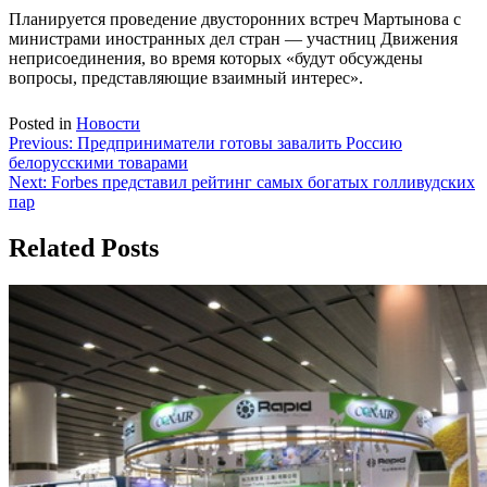
Планируется проведение двусторонних встреч Мартынова с
министрами иностранных дел стран — участниц Движения
неприсоединения, во время которых «будут обсуждены
вопросы, представляющие взаимный интерес».
Posted in
Новости
Навигация
Previous:
Предприниматели готовы завалить Россию
белорусскими товарами
по
Next:
Forbes представил рейтинг самых богатых голливудских
записям
пар
Related Posts