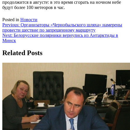
продолжится в августе: в это время сгорать на ночном небе
будут более 100 метеоров в час.
Posted in
Новости
Навигация
Previous:
Организаторы «Чернобыльского шляха» намерены
провести шествие по запрещенному маршруту
по
Next:
Белорусские полярники вернулись из Антарктиды в
записям
Минск
Related Posts