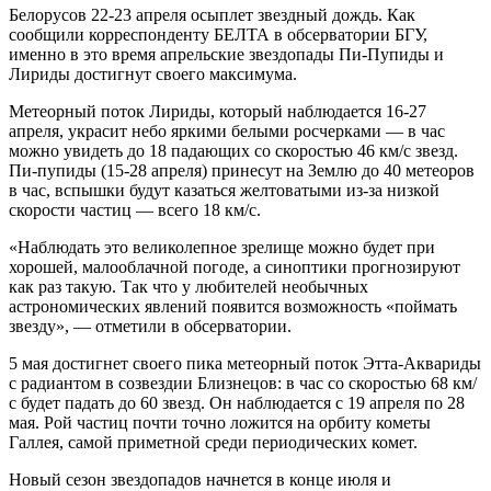
Белорусов 22-23 апреля осыплет звездный дождь. Как
сообщили корреспонденту БЕЛТА в обсерватории БГУ,
именно в это время апрельские звездопады Пи-Пупиды и
Лириды достигнут своего максимума.
Метеорный поток Лириды, который наблюдается 16-27
апреля, украсит небо яркими белыми росчерками — в час
можно увидеть до 18 падающих со скоростью 46 км/с звезд.
Пи-пупиды (15-28 апреля) принесут на Землю до 40 метеоров
в час, вспышки будут казаться желтоватыми из-за низкой
скорости частиц — всего 18 км/с.
«Наблюдать это великолепное зрелище можно будет при
хорошей, малооблачной погоде, а синоптики прогнозируют
как раз такую. Так что у любителей необычных
астрономических явлений появится возможность «поймать
звезду», — отметили в обсерватории.
5 мая достигнет своего пика метеорный поток Этта-Аквариды
с радиантом в созвездии Близнецов: в час со скоростью 68 км/
с будет падать до 60 звезд. Он наблюдается с 19 апреля по 28
мая. Рой частиц почти точно ложится на орбиту кометы
Галлея, самой приметной среди периодических комет.
Новый сезон звездопадов начнется в конце июля и